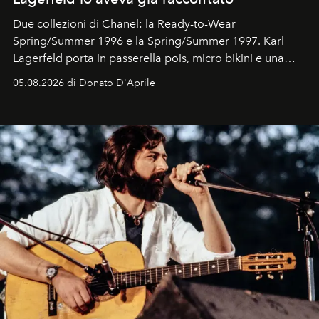
Due collezioni di Chanel: la Ready-to-Wear
Spring/Summer 1996 e la Spring/Summer 1997. Karl
Lagerfeld porta in passerella pois, micro bikini e una
logomania pensata per la spiaggia
, con Cindy, Linda,
05.08.2026 di Donato D'Aprile
Kate, Claudia e Carla una dietro l'altra. Trent'anni dopo,
in un'industria che vive di archivi, quel guardaroba resta
uno dei documenti più contemporanei che abbiamo.