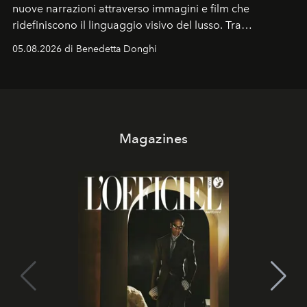
nuove narrazioni attraverso immagini e film che
ridefiniscono il linguaggio visivo del lusso. Tra
protagonisti del cinema, volti della cultura
05.08.2026 di Benedetta Donghi
contemporanea e storytelling d'autore, le maison
trasformano ogni campagna in uno storytelling capace
di esprimere identità, visione e desiderio.
Magazines