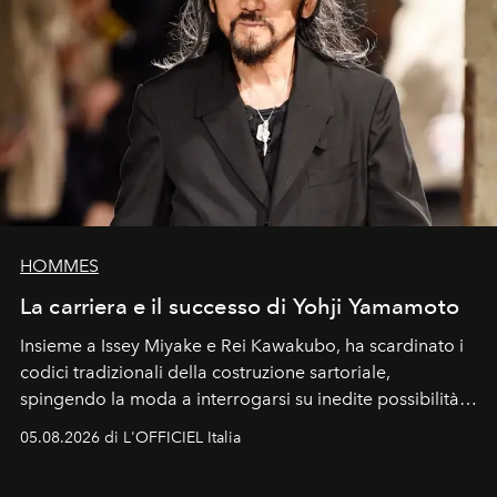
HOMMES
La carriera e il successo di Yohji Yamamoto
Insieme a Issey Miyake e Rei Kawakubo, ha scardinato i
codici tradizionali della costruzione sartoriale,
spingendo la moda a interrogarsi su inedite possibilità
formali e a ridefinire il concetto stesso di silhouette.
05.08.2026 di L'OFFICIEL Italia
Quella di Yohji Yamamoto è storia di un visionario che
ha riscritto i canoni estetici del XX secolo, lasciando