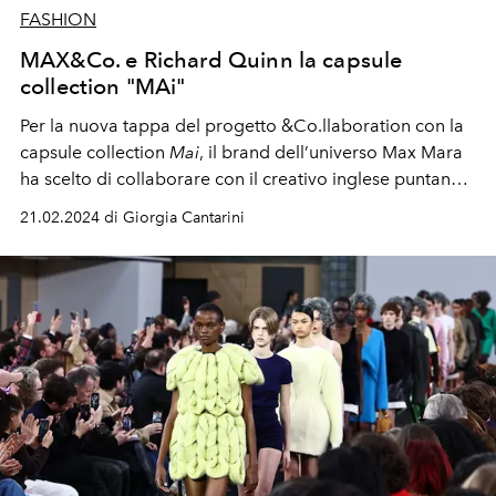
FASHION
MAX&Co. e Richard Quinn la capsule
collection "MAi"
Per la nuova tappa del progetto &Co.llaboration con la
capsule collection
Mai
, il brand dell’universo Max Mara
ha scelto di collaborare con il creativo inglese puntando
tutto sui favolosi 60's. L’iniziativa in passato ha già dato
21.02.2024 di Giorgia Cantarini
spazio alle visioni di Margherita Maccapani Missoni,
Efisio Rocco Marras, Duro Olowu, Anna Dello Russo e
Sofia Sanchez de Betak.