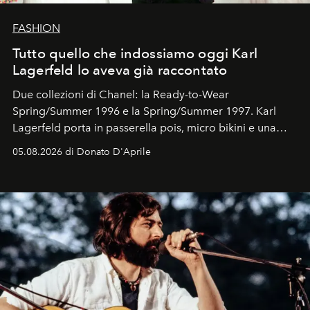
FASHION
Tutto quello che indossiamo oggi Karl
Lagerfeld lo aveva già raccontato
Due collezioni di Chanel: la Ready-to-Wear
Spring/Summer 1996 e la Spring/Summer 1997. Karl
Lagerfeld porta in passerella pois, micro bikini e una
logomania pensata per la spiaggia
, con Cindy, Linda,
05.08.2026 di Donato D'Aprile
Kate, Claudia e Carla una dietro l'altra. Trent'anni dopo,
in un'industria che vive di archivi, quel guardaroba resta
uno dei documenti più contemporanei che abbiamo.