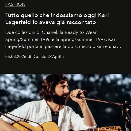
FASHION
Tutto quello che indossiamo oggi Karl
Lagerfeld lo aveva già raccontato
Due collezioni di Chanel: la Ready-to-Wear
Spring/Summer 1996 e la Spring/Summer 1997. Karl
Lagerfeld porta in passerella pois, micro bikini e una
logomania pensata per la spiaggia
, con Cindy, Linda,
05.08.2026 di Donato D'Aprile
Kate, Claudia e Carla una dietro l'altra. Trent'anni dopo,
in un'industria che vive di archivi, quel guardaroba resta
uno dei documenti più contemporanei che abbiamo.