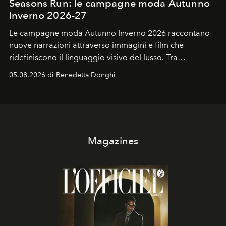
Seasons Run: le campagne moda Autunno
Inverno 2026-27
Le campagne moda Autunno Inverno 2026 raccontano
nuove narrazioni attraverso immagini e film che
ridefiniscono il linguaggio visivo del lusso. Tra
protagonisti del cinema, volti della cultura
05.08.2026 di Benedetta Donghi
contemporanea e storytelling d'autore, le maison
trasformano ogni campagna in uno storytelling capace
di esprimere identità, visione e desiderio.
Magazines