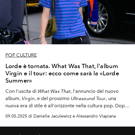
POP CULTURE
Lorde è tornata. What Was That, l'album
Virgin e il tour: ecco come sarà la «Lorde
Summer»
Con l'uscita di
What Was That
, l'annuncio del nuovo
album,
Virgin
, e del prossimo
Ultrasound Tour
, una
nuova era di stile è all'orizzonte nella cultura pop. Dopo
la Brat Summer di Charli XCX, il ritorno di Lorde sembra
09.05.2025 di Danielle Jaculewicz e Alessandro Viapiana
inarrestabile.