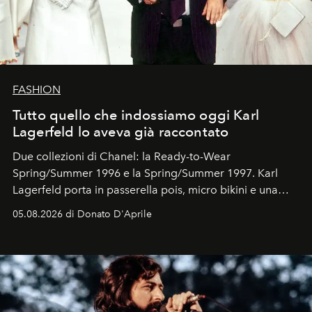
FASHION
Tutto quello che indossiamo oggi Karl
Lagerfeld lo aveva già raccontato
Due collezioni di Chanel: la Ready-to-Wear
Spring/Summer 1996 e la Spring/Summer 1997. Karl
Lagerfeld porta in passerella pois, micro bikini e una
logomania pensata per la spiaggia
, con Cindy, Linda,
05.08.2026 di Donato D'Aprile
Kate, Claudia e Carla una dietro l'altra. Trent'anni dopo,
in un'industria che vive di archivi, quel guardaroba resta
uno dei documenti più contemporanei che abbiamo.