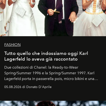
FASHION
Tutto quello che indossiamo oggi Karl
Lagerfeld lo aveva già raccontato
Due collezioni di Chanel: la Ready-to-Wear
Spring/Summer 1996 e la Spring/Summer 1997. Karl
Lagerfeld porta in passerella pois, micro bikini e una
logomania pensata per la spiaggia
, con Cindy, Linda,
05.08.2026 di Donato D'Aprile
Kate, Claudia e Carla una dietro l'altra. Trent'anni dopo,
in un'industria che vive di archivi, quel guardaroba resta
uno dei documenti più contemporanei che abbiamo.