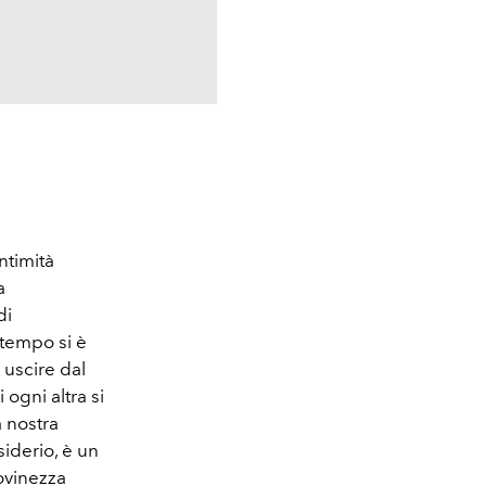
ntimità
a
di
 tempo si è
 uscire dal
ogni altra si
a nostra
iderio, è un
ovinezza