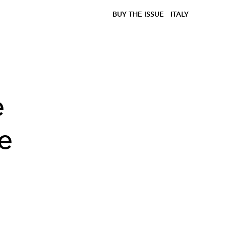
BUY THE ISSUE
ITALY
e
se