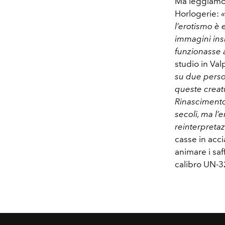
Ma leggiamo a
Horlogerie:
«
l’erotismo è 
immagini ins
funzionasse a
studio in Val
su due person
queste creat
Rinascimento
secoli, ma l’
reinterpreta
casse in acci
animare i sa
calibro UN-32