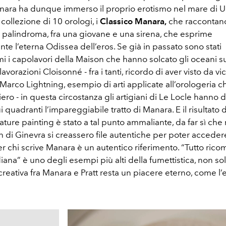
Manara ha dunque immerso il proprio erotismo nel mare di U
ollezione di 10 orologi, i
Classico Manara,
che raccontano
 palindroma, fra una giovane e una sirena, che esprime
e l’eterna Odissea dell’eros. Se già in passato sono stati
 i capolavori della Maison che hanno solcato gli oceani su
avorazioni Cloisonné - fra i tanti, ricordo di aver visto da vic
arco Lightning, esempio di arti applicate all’orologeria c
liero - in questa circostanza gli artigiani di Le Locle hanno 
i quadranti l’impareggiabile tratto di Manara. E il risultato 
iature painting è stato a tal punto ammaliante, da far sì che
 di Ginevra si creassero file autentiche per poter accedere
er chi scrive Manara è un autentico riferimento. “Tutto rico
iana” è uno degli esempi più alti della fumettistica, non solt
 creativa fra Manara e Pratt resta un piacere eterno, come l’