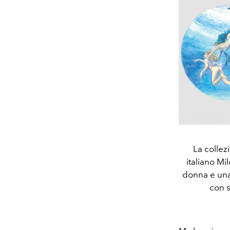
La collez
italiano Mi
donna e una s
con s