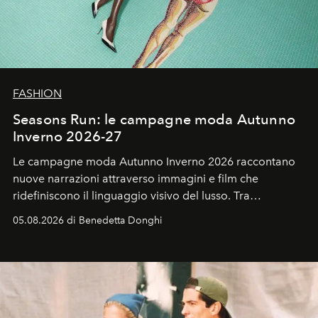
FASHION
Seasons Run: le campagne moda Autunno
Inverno 2026-27
Le campagne moda Autunno Inverno 2026 raccontano
nuove narrazioni attraverso immagini e film che
ridefiniscono il linguaggio visivo del lusso. Tra
protagonisti del cinema, volti della cultura
05.08.2026 di Benedetta Donghi
contemporanea e storytelling d'autore, le maison
trasformano ogni campagna in uno storytelling capace
di esprimere identità, visione e desiderio.