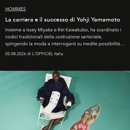
HOMMES
La carriera e il successo di Yohji Yamamoto
Insieme a Issey Miyake e Rei Kawakubo, ha scardinato i
codici tradizionali della costruzione sartoriale,
spingendo la moda a interrogarsi su inedite possibilità
formali e a ridefinire il concetto stesso di silhouette.
05.08.2026 di L'OFFICIEL Italia
Quella di Yohji Yamamoto è storia di un visionario che
ha riscritto i canoni estetici del XX secolo, lasciando
un’impronta indelebile nella storia della moda.