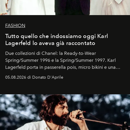
FASHION
Tutto quello che indossiamo oggi Karl
Lagerfeld lo aveva già raccontato
Due collezioni di Chanel: la Ready-to-Wear
Spring/Summer 1996 e la Spring/Summer 1997. Karl
Lagerfeld porta in passerella pois, micro bikini e una
logomania pensata per la spiaggia
, con Cindy, Linda,
05.08.2026 di Donato D'Aprile
Kate, Claudia e Carla una dietro l'altra. Trent'anni dopo,
in un'industria che vive di archivi, quel guardaroba resta
uno dei documenti più contemporanei che abbiamo.