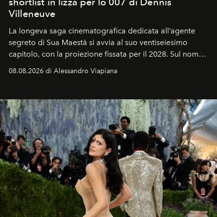
shortlist in lizza per lo 007 di Dennis
Villeneuve
La longeva saga cinematografica dedicata all’agente
segreto di Sua Maestà si avvia al suo ventiseiesimo
capitolo, con la proiezione fissata per il 2028. Sul nome
dell’attore chiamato a raccogliere l’eredità di Daniel
08.08.2026 di Alessandro Viapiana
Craig, però, regna ancora il più assoluto riserbo.