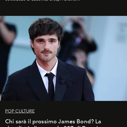
celeste per seguire il passaggio delle
Perseidi
, quelle
che chiamiamo comunemente
stelle cadenti
, e affidare
all’universo i desideri più segreti
POP CULTURE
Chi sarà il prossimo James Bond? La