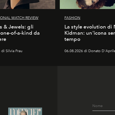
IONAL WATCH REVIEW
FASHION
 & Jewels: gli
La style evolution di 
 one-of-a-kind da
Kidman: un'icona se
ere
tempo
di Silvia Frau
06.08.2026 di Donato D'April