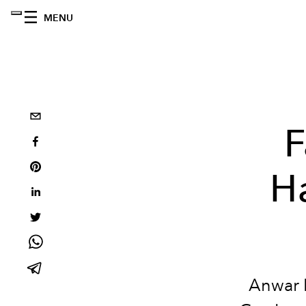
MENU
F
H
Anwar H