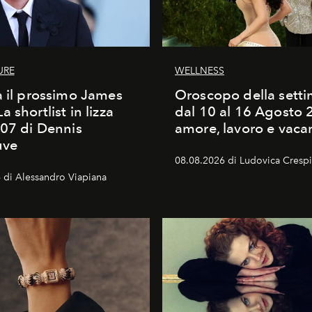
URE
WELLNESS
à il prossimo James
Oroscopo della sett
 shortlist in lizza
dal 10 al 16 Agosto 
007 di Dennis
amore, lavoro e vaca
uve
08.08.2026 di Ludovica Crespi-
 di Alessandro Viapiana