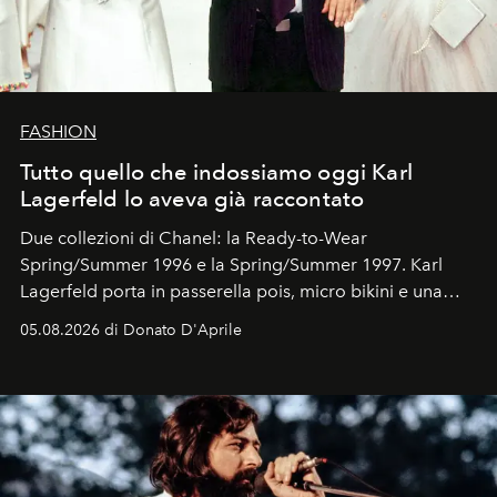
FASHION
Tutto quello che indossiamo oggi Karl
Lagerfeld lo aveva già raccontato
Due collezioni di Chanel: la Ready-to-Wear
Spring/Summer 1996 e la Spring/Summer 1997. Karl
Lagerfeld porta in passerella pois, micro bikini e una
logomania pensata per la spiaggia
, con Cindy, Linda,
05.08.2026 di Donato D'Aprile
Kate, Claudia e Carla una dietro l'altra. Trent'anni dopo,
in un'industria che vive di archivi, quel guardaroba resta
uno dei documenti più contemporanei che abbiamo.