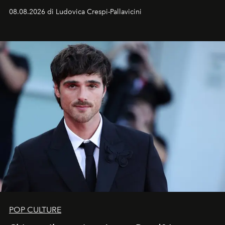
Sarà il momento in cui gli occhi si alzano verso la volta
08.08.2026 di Ludovica Crespi-Pallavicini
celeste per seguire il passaggio delle
Perseidi
, quelle
che chiamiamo comunemente
stelle cadenti
, e affidare
all’universo i desideri più segreti
POP CULTURE