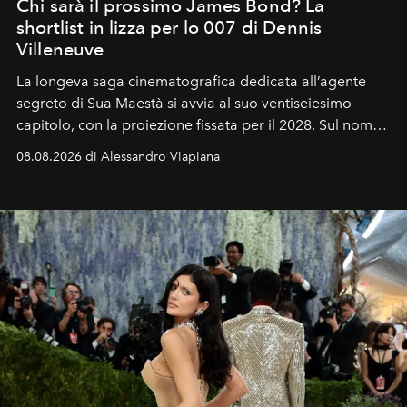
Chi sarà il prossimo James Bond? La
shortlist in lizza per lo 007 di Dennis
Villeneuve
La longeva saga cinematografica dedicata all’agente
segreto di Sua Maestà si avvia al suo ventiseiesimo
capitolo, con la proiezione fissata per il 2028. Sul nome
dell’attore chiamato a raccogliere l’eredità di Daniel
08.08.2026 di Alessandro Viapiana
Craig, però, regna ancora il più assoluto riserbo.