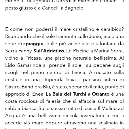
Indino a Lucugnano. Di arredi in midollino e rattan? Il
posto giusto è a Cancelli a Bagnolo.
E come non godersi il mare cristallino e caraibico?
Ricordando che il sole tramonta sullo Jonio, ecco una
serie di
spiaggie,
dalle più vicine alle più lontane da
Serra Fanny.
Sull’Adriatico
. Le Piscine a Marina Serra,
vicino a Tricase, una piscina naturale bellissima. Al
Lido Samarinda si prende il sole su pedane sugli
scogli nel pieno centro di Leuca. Arroccato sulla
costa e in una stupenda baia il paesino antico di
Castro, Bandiera Blu, è stato, secondo il mito, punto di
approdo di Enea. La
Baia dei Turchi a Otranto
è una
costa rocciosa di falesia che si affaccia sul mare di
sabbia bianca. Sullo stesso tratto di costa Il Mulino ad
Acqua è una bellissima piccola insenatura a cui si
accede via mare oppure attraverso una scalinata in