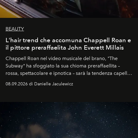
BEAUTY
L'hair trend che accomuna Chappell Roan e
il pittore preraffaelita John Everett Millais
Chappell Roan nel video musicale del brano, "The
Subway" ha sfoggiato la sua chioma preraffaellita –
rossa, spettacolare e ipnotica – sarà la tendenza capelli
dell'autunno?
08.09.2026 di Danielle Jaculewicz