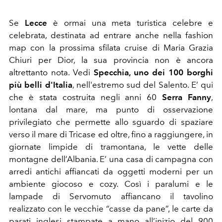
Se
Lecce
è ormai una meta turistica celebre e
celebrata, destinata ad entrare anche nella fashion
map con la prossima sfilata cruise di Maria Grazia
Chiuri per Dior, la sua provincia non è ancora
altrettanto nota. Vedi
Specchia, uno dei 100 borghi
più belli d'Italia
, nell'estremo sud del Salento. E’ qui
che è stata costruita negli anni 60
Serra Fanny
,
lontana dal mare, ma punto di osservazione
privilegiato che permette allo sguardo di spaziare
verso il mare di Tricase ed oltre, fino a raggiungere, in
giornate limpide di tramontana, le vette delle
montagne dell’Albania. E’ una casa di campagna con
arredi antichi affiancati da oggetti moderni per un
ambiente giocoso e cozy. Così i paralumi e le
lampade di Servomuto affiancano il tavolino
realizzato con le vecchie “casse da pane”, le carte da
parati inglesi stampate a mano all’inizio del 900