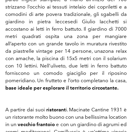
strizzano l’occhio ai tessuti intelaio dei copriletti e a
comodini di arte povera tradizionale, gli sgabelli da
giardino in pietra leccesedi Giulio Iacchetti si
accostano ai letti in ferro battuto. Il giardino di 7000
metri quadrati ospita una zona per mangiare
all’aperto con un grande tavolo in muratura rivestito
da piastrelle vintage per 14 persone, unazona relax
con amache, la piscina di 15x5 metri con il solarium
con 10 lettini. Nell’uliveto, due letti in ferro battuto
forniscono un comodo giaciglio per il riposino
pomeridiano. Un frutteto e l’orto completano la casa,
base ideale per esplorare il territorio circostante.
A partire dai suoi
ristorant
i. Macinate Cantine 1931 è
un ristorante molto buono con una bellissima location
in un
vecchio frantoio
e con un giardino di agrumi ed
aromi mediterranei. Camilluccia è un’ottima vineria