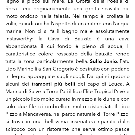
legno a picco sul mare. La Grotta della Poesia di
Roca era originariamente una grotta scavata dal
moto ondoso nella falesia. Nel tempo è crollata la
volta, quindi ora ha l’aspetto di un cratere con l’acqua
marina. Non ci si fa il bagno ma è assolutamente
Instaworthy: la Cava di Bauxite è una cava
abbandonata il cui fondo è pieno di acqua, Il
caratteristico colore rossastro della bauxite rende
tutta la zona particolarmente bella.
Sullo Jonio
. Patù
Lido Marinelli a San Gregorio è costruito con pedane
in legno appoggiate sugli scogli. Da qui si godono
alcuni dei
tramonti più belli
del capo di Leuca. A
Marina di Salve a Torre Pali il lido Elite Tropical Privé è
un piccolo lido molto curato in mezzo alle dune e con
solo due file di ombrelloni molto distanziati. Il Lido
Pizzo a Mancaversa, nel parco naturale di Torre Pizzo,
si trova in una bellissima insenatura riparata dallo
scirocco con un ristorante che serve ottimo pesce