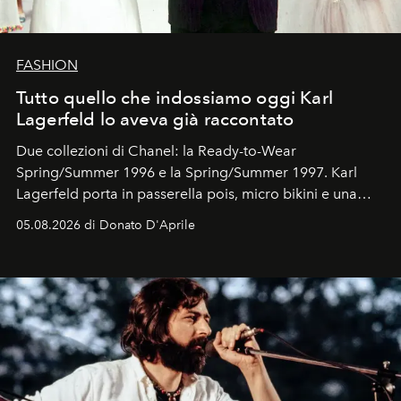
FASHION
Tutto quello che indossiamo oggi Karl
Lagerfeld lo aveva già raccontato
Due collezioni di Chanel: la Ready-to-Wear
Spring/Summer 1996 e la Spring/Summer 1997. Karl
Lagerfeld porta in passerella pois, micro bikini e una
logomania pensata per la spiaggia
, con Cindy, Linda,
05.08.2026 di Donato D'Aprile
Kate, Claudia e Carla una dietro l'altra. Trent'anni dopo,
in un'industria che vive di archivi, quel guardaroba resta
uno dei documenti più contemporanei che abbiamo.