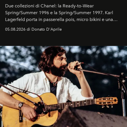
Due collezioni di Chanel: la Ready-to-Wear
Spring/Summer 1996 e la Spring/Summer 1997. Karl
Lagerfeld porta in passerella pois, micro bikini e una
logomania pensata per la spiaggia
, con Cindy, Linda,
05.08.2026 di Donato D'Aprile
Kate, Claudia e Carla una dietro l'altra. Trent'anni dopo,
in un'industria che vive di archivi, quel guardaroba resta
uno dei documenti più contemporanei che abbiamo.