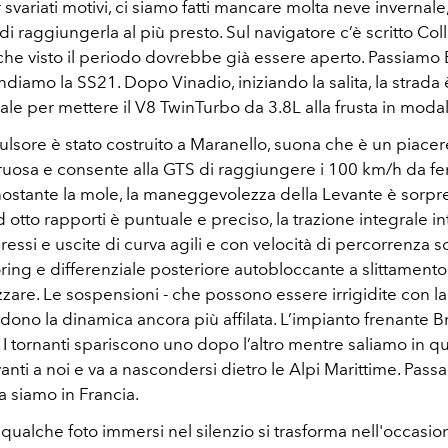
svariati motivi, ci siamo fatti mancare molta neve invernale
 di raggiungerla al più presto. Sul navigatore c’è scritto Col
he visto il periodo dovrebbe già essere aperto. Passiamo B
diamo la SS21. Dopo Vinadio, iniziando la salita, la strad
ale per mettere il V8 TwinTurbo da 3.8L alla frusta in modal
lsore è stato costruito a Maranello, suona che è un piacer
uosa e consente alla GTS di raggiungere i 100 km/h da fer
ostante la mole, la maneggevolezza della Levante è sorpre
otto rapporti è puntuale e preciso, la trazione integrale in
essi e uscite di curva agili e con velocità di percorrenza s
ing e differenziale posteriore autobloccante a slittamento l
zare. Le sospensioni - che possono essere irrigidite con la
ndono la dinamica ancora più affilata. L’impianto frenante
I tornanti spariscono uno dopo l’altro mentre saliamo in quo
nti a noi e va a nascondersi dietro le Alpi Marittime. Pass
lia siamo in Francia.
qualche foto immersi nel silenzio si trasforma nell'occasio