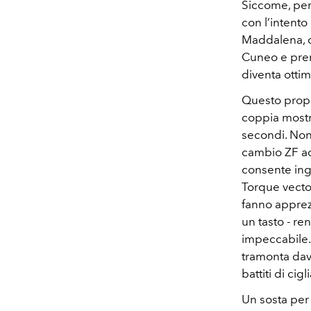
Siccome, per 
con l’intento
Maddalena, c
Cuneo e pren
diventa ottim
Questo propu
coppia mostr
secondi. Non
cambio ZF ad 
consente ingr
Torque vector
fanno apprez
un tasto - re
impeccabile. 
tramonta dava
battiti di cig
Un sosta per 