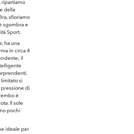
, ripartiamo
le della
ra, sfioriamo
a è sgombra e
ità Sport.
e, ha una
ma in circa 4
ndente; il
telligente
orprendenti.
imitato si
 pressione di
 Brembo è
ta. Il sole
ano pochi
ne ideale per