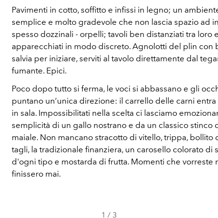
Pavimenti in cotto, soffitto e infissi in legno; un ambient
semplice e molto gradevole che non lascia spazio ad inut
spesso dozzinali - orpelli; tavoli ben distanziati tra loro 
apparecchiati in modo discreto. Agnolotti del plin con 
salvia per iniziare, serviti al tavolo direttamente dal te
fumante. Epici.
Poco dopo tutto si ferma, le voci si abbassano e gli occ
puntano un’unica direzione: il carrello delle carni entra 
in sala. Impossibilitati nella scelta ci lasciamo emoziona
semplicità di un gallo nostrano e da un classico stinco 
maiale. Non mancano stracotto di vitello, trippa, bollito 
tagli, la tradizionale finanziera, un carosello colorato di 
d'ogni tipo e mostarda di frutta. Momenti che vorreste
finissero mai.
1
/
3