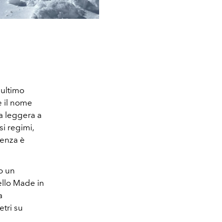
’ultimo
e il nome
za leggera a
si regimi,
tenza è
o un
ello Made in
a
tri su