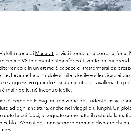
V della storia di
Maserati
e, visti i tempi che corrono, forse l
micidiale V8 totalmente atmosferico. Il vento da cui prend
diterraneo e in un attimo è capace di trasformarsi da brez
ente. Levante ha un’indole simile: docile e silenzioso ai bas
 e aggressivo quando si scatena tutta la cavalleria. La po
 è mai ribelle, né incontrollabile.
arità, come nella miglior tradizione del Tridente, assicuran
uto ad ogni andatura, anche nei viaggi più lunghi. Un gioi
o ruote le cui fauci, disegnate come tutto il resto dalla matit
no Pablo D’Agostino, sono sempre pronte a divorare chilome
 tipo.