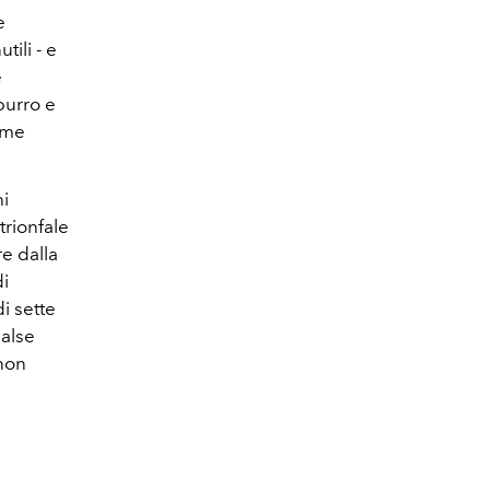
e
ili - e
e
burro e
game
hi
trionfale
re dalla
di
di sette
salse
 non