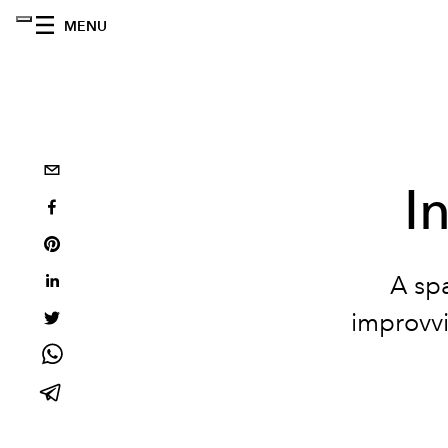
MENU
I
A spa
improvvi