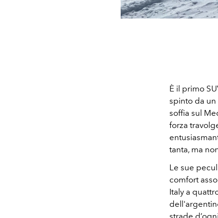
È il primo SU
spinto da un 
soffia sul Me
forza travolg
entusiasmante
tanta, ma non
Le sue peculi
comfort assol
Italy a quattr
dell'argenti
strade d’ogni