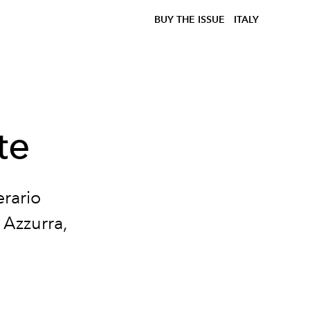
BUY THE ISSUE
ITALY
te
erario
 Azzurra,