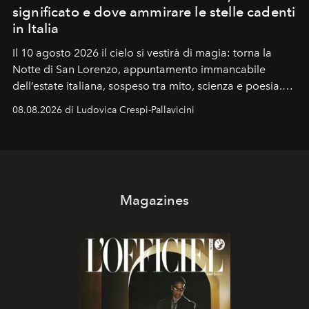
significato e dove ammirare le stelle cadenti
in Italia
Il 10 agosto 2026 il cielo si vestirà di magia: torna la
Notte di San Lorenzo
, appuntamento immancabile
dell’estate italiana, sospeso tra mito, scienza e poesia.
Sarà il momento in cui gli occhi si alzano verso la volta
08.08.2026 di Ludovica Crespi-Pallavicini
celeste per seguire il passaggio delle
Perseidi
, quelle
che chiamiamo comunemente
stelle cadenti
, e affidare
all’universo i desideri più segreti
Magazines