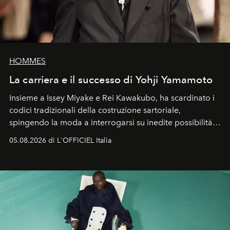
HOMMES
La carriera e il successo di Yohji Yamamoto
Insieme a Issey Miyake e Rei Kawakubo, ha scardinato i
codici tradizionali della costruzione sartoriale,
spingendo la moda a interrogarsi su inedite possibilità
formali e a ridefinire il concetto stesso di silhouette.
05.08.2026 di L'OFFICIEL Italia
Quella di Yohji Yamamoto è storia di un visionario che
ha riscritto i canoni estetici del XX secolo, lasciando
un’impronta indelebile nella storia della moda.