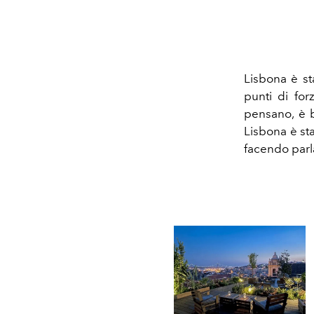
Lisbona è st
punti di for
pensano, è b
Lisbona è sta
facendo parla