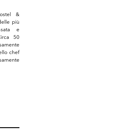
ostel &
delle più
ssata e
Circa 50
osamente
llo chef
osamente