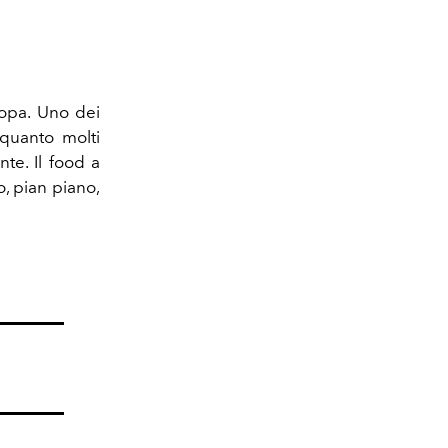
ropa. Uno dei
 quanto molti
te. Il food a
o, pian piano,