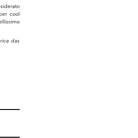
nsiderato
per cool
llissimo
rica das