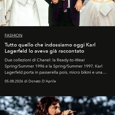
FASHION
Tutto quello che indossiamo oggi Karl
Lagerfeld lo aveva già raccontato
Due collezioni di Chanel: la Ready-to-Wear
Spring/Summer 1996 e la Spring/Summer 1997. Karl
Lagerfeld porta in passerella pois, micro bikini e una
logomania pensata per la spiaggia
, con Cindy, Linda,
05.08.2026 di Donato D'Aprile
Kate, Claudia e Carla una dietro l'altra. Trent'anni dopo,
in un'industria che vive di archivi, quel guardaroba resta
uno dei documenti più contemporanei che abbiamo.