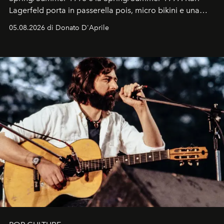
Lagerfeld porta in passerella pois, micro bikini e una
logomania pensata per la spiaggia
, con Cindy, Linda,
05.08.2026 di Donato D'Aprile
Kate, Claudia e Carla una dietro l'altra. Trent'anni dopo,
in un'industria che vive di archivi, quel guardaroba resta
uno dei documenti più contemporanei che abbiamo.