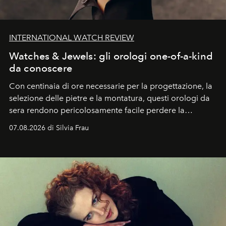
INTERNATIONAL WATCH REVIEW
Watches & Jewels: gli orologi one-of-a-kind
da conoscere
Con centinaia di ore necessarie per la progettazione, la
selezione delle pietre e la montatura, questi orologi da
sera rendono pericolosamente facile perdere la
cognizione del tempo. Ma con quadranti così
07.08.2026 di Silvia Frau
abbaglianti, chi è che guarda davvero l'ora?