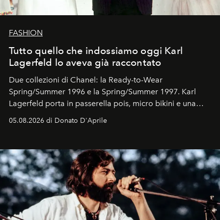
FASHION
Tutto quello che indossiamo oggi Karl
Lagerfeld lo aveva già raccontato
Due collezioni di Chanel: la Ready-to-Wear
Spring/Summer 1996 e la Spring/Summer 1997. Karl
Lagerfeld porta in passerella pois, micro bikini e una
logomania pensata per la spiaggia
, con Cindy, Linda,
05.08.2026 di Donato D'Aprile
Kate, Claudia e Carla una dietro l'altra. Trent'anni dopo,
in un'industria che vive di archivi, quel guardaroba resta
uno dei documenti più contemporanei che abbiamo.