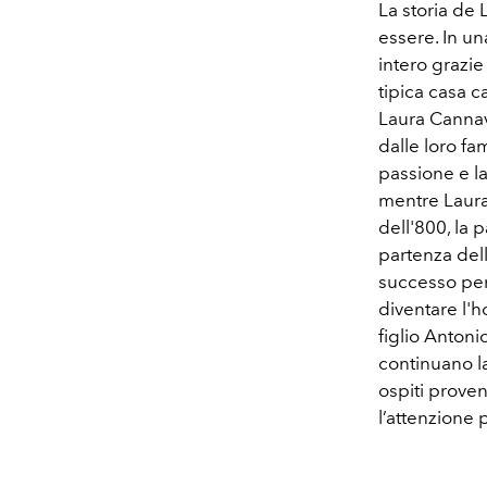
La storia de 
essere. In u
intero grazie
tipica casa c
Laura Cannav
dalle loro fa
passione e la
mentre Laura 
dell'800, la 
partenza dell
successo per 
diventare l'h
figlio Antoni
continuano la
ospiti proven
l’attenzione 