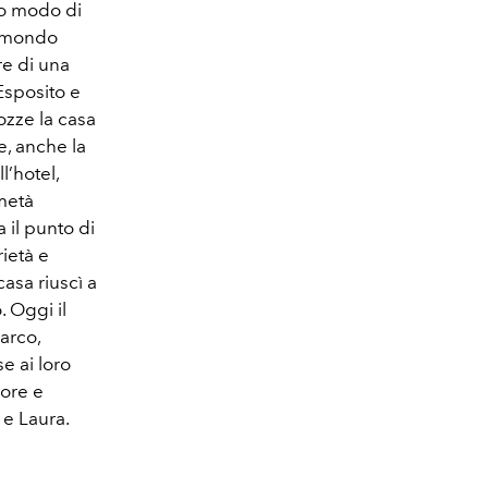
uo modo di
l mondo
re di una
 Esposito e
ozze la casa
e, anche la
l’hotel,
 metà
a il punto di
ietà e
casa riuscì a
. Oggi il
Marco,
e ai loro
lore e
 e Laura.