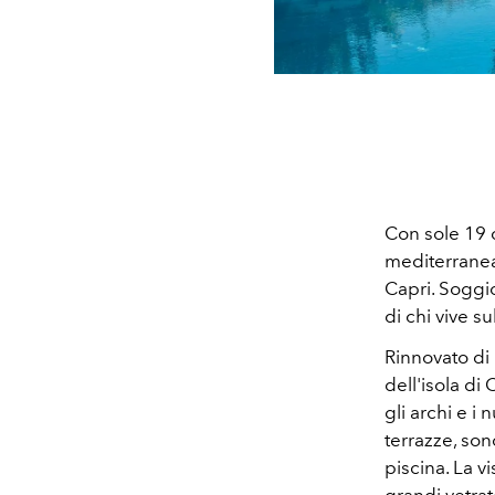
Con sole 19 c
mediterranea,
Capri. Soggio
di chi vive su
Rinnovato di 
dell'isola di 
gli archi e i
terrazze, son
piscina. La v