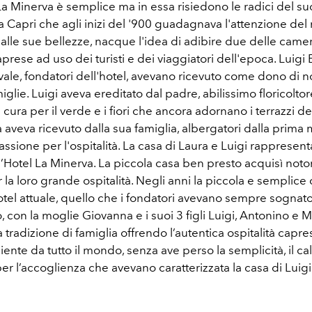
La Minerva è semplice ma in essa risiedono le radici del s
na Capri che agli inizi del '900 guadagnava l'attenzione de
 alle sue bellezze, nacque l'idea di adibire due delle came
aprese ad uso dei turisti e dei viaggiatori dell'epoca. Luigi
ale, fondatori dell'hotel, avevano ricevuto come dono di n
miglie. Luigi aveva ereditato dal padre, abilissimo floricoltor
 cura per il verde e i fiori che ancora adornano i terrazzi del
aveva ricevuto dalla sua famiglia, albergatori dalla prima
passione per l'ospitalità. La casa di Laura e Luigi rappresent
’Hotel La Minerva. La piccola casa ben presto acquisì notor
la loro grande ospitalità. Negli anni la piccola e semplice 
otel attuale, quello che i fondatori avevano sempre sognato
o, con la moglie Giovanna e i suoi 3 figli Luigi, Antonino e 
 tradizione di famiglia offrendo l’autentica ospitalità capres
iente da tutto il mondo, senza ave perso la semplicità, il ca
per l’accoglienza che avevano caratterizzata la casa di Luigi