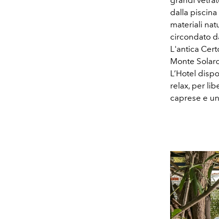
grandi vetrat
dalla piscina
materiali nat
circondato da
L'antica Cert
Monte Solaro
L’Hotel disp
relax, per li
caprese e una