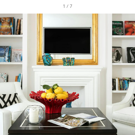
1
/
7