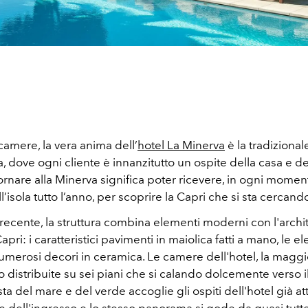
amere, la vera anima dell’
hotel La Minerva
è la tradizionale
 dove ogni cliente è innanzitutto un ospite della casa e del
rnare alla Minerva significa poter ricevere, in ogni momento
ll’isola tutto l’anno, per scoprire la Capri che si sta cercand
recente, la struttura combina elementi moderni con l'archit
Capri: i caratteristici pavimenti in maiolica fatti a mano, le el
 numerosi decori in ceramica. Le camere dell'hotel, la magg
o distribuite su sei piani che si calando dolcemente verso i
ista del mare e del verde accoglie gli ospiti dell'hotel già at