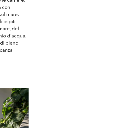
e le camere,
a con
 sul mare,
 ospiti.
mare, del
hio d'acqua.
 di pieno
acanza