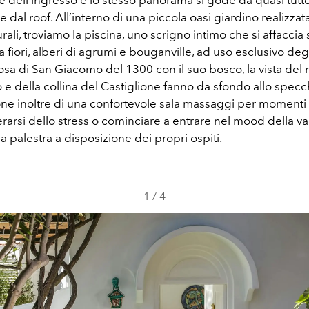
e dell'ingresso e lo stesso panorama si gode da quasi tutt
 e dal roof. All’interno di una piccola oasi giardino realizzat
urali, troviamo la piscina, uno scrigno intimo che si affaccia
 fiori, alberi di agrumi e bouganville, ad uso esclusivo degli
osa di San Giacomo del 1300 con il suo bosco, la vista del 
 e della collina del Castiglione fanno da sfondo allo specc
one inoltre di una confortevole sala massaggi per momenti
berarsi dello stress o cominciare a entrare nel mood della v
 palestra a disposizione dei propri ospiti.
1
/
4