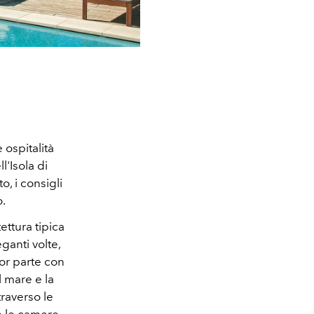
 ospitalità
l'Isola di
, i consigli
o.
ettura tipica
eganti volte,
ior parte con
l mare e la
traverso le