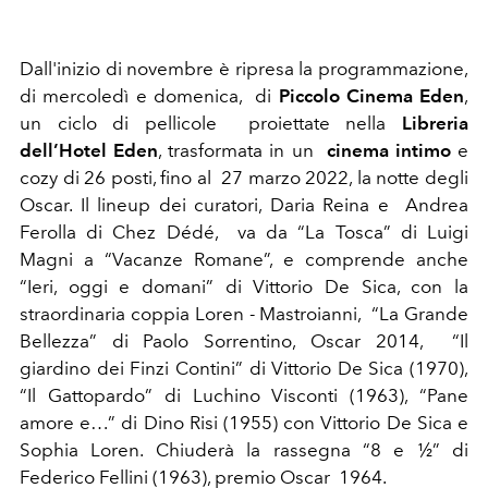
Dall'inizio di novembre è ripresa la programmazione,
di mercoledì e domenica, di
Piccolo Cinema Eden
,
un ciclo
di pellicole proiettate nella
Libreria
dell’Hotel Eden
, trasformata in un
cinema
intimo
e
cozy di 26 posti, fino al 27 marzo 2022, la notte degli
Oscar. Il lineup dei curatori,
Daria Reina e Andrea
Ferolla di
Chez Dédé, va da “La Tosca” di Luigi
Magni a “Vacanze Romane”, e comprende anche
“Ieri, oggi e domani” di Vittorio De Sica, con la
straordinaria coppia Loren - Mastroianni, “La Grande
Bellezza” di Paolo Sorrentino, Oscar 2014,
“Il
giardino dei Finzi Contini” di Vittorio De Sica (1970),
“Il Gattopardo” di Luchino Visconti (1963), “Pane
amore e…” di Dino Risi (1955) con Vittorio De Sica e
Sophia Loren. Chiuderà la rassegna “8 e ½” di
Federico Fellini (1963), premio Oscar 1964.