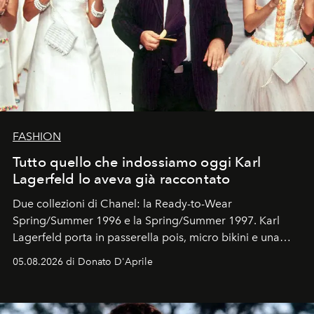
FASHION
Tutto quello che indossiamo oggi Karl
Lagerfeld lo aveva già raccontato
Due collezioni di Chanel: la Ready-to-Wear
Spring/Summer 1996 e la Spring/Summer 1997. Karl
Lagerfeld porta in passerella pois, micro bikini e una
logomania pensata per la spiaggia
, con Cindy, Linda,
05.08.2026 di Donato D'Aprile
Kate, Claudia e Carla una dietro l'altra. Trent'anni dopo,
in un'industria che vive di archivi, quel guardaroba resta
uno dei documenti più contemporanei che abbiamo.