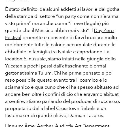
È stato definito, da alcuni addetti ai lavori e dal gotha
della stampa di settore “un party come non s’era mai
visto prima” ma anche come “il rave (legale) più
grande che il Messico abbia mai visto”. Il
Day Zero
Festival
promette e consente di farvi bruciare molto
rapidamente tutte le calorie accumulate durante le
abbuffate in famiglia tra Natale e capodanno. La
location è inusuale, siamo infatti nella giungla dello
Yucatan a pochi passi dall’affascinante e ormai
gettonatissima Tulum. Chi ha prima pensato e poi
reso possibile questo evento tra il cosmico e lo
sciamanico è qualcuno che ci ha spesso abituato ad
andare ben oltre i confini di ciò che eravamo abituati
a sentire: stiamo parlando del producer di successo,
proprietario della label Crosstown Rebels e un
tastemaker di grande rilievo, Damian Lazarus.
Line-up: Âme, Ae:ther, Audiofly, Art Department,