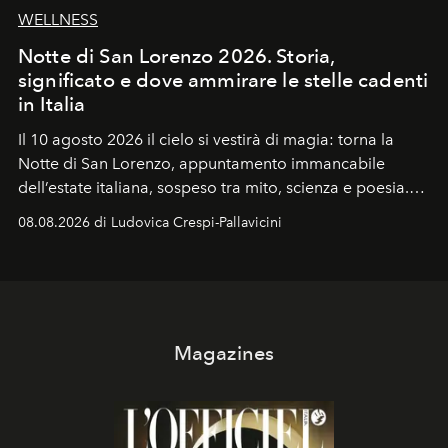
WELLNESS
Notte di San Lorenzo 2026. Storia,
significato e dove ammirare le stelle cadenti
in Italia
Il 10 agosto 2026 il cielo si vestirà di magia: torna la
Notte di San Lorenzo
, appuntamento immancabile
dell’estate italiana, sospeso tra mito, scienza e poesia.
Sarà il momento in cui gli occhi si alzano verso la volta
08.08.2026 di Ludovica Crespi-Pallavicini
celeste per seguire il passaggio delle
Perseidi
, quelle
che chiamiamo comunemente
stelle cadenti
, e affidare
all’universo i desideri più segreti
Magazines