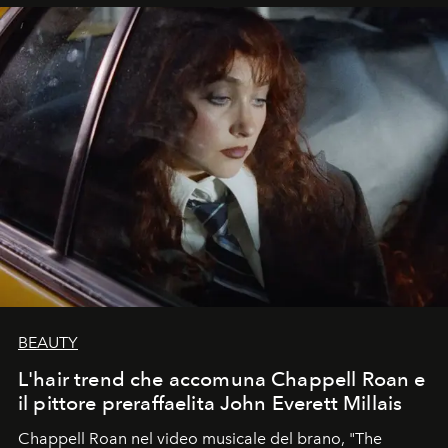
BEAUTY
L'hair trend che accomuna Chappell Roan e
il pittore preraffaelita John Everett Millais
Chappell Roan nel video musicale del brano, "The