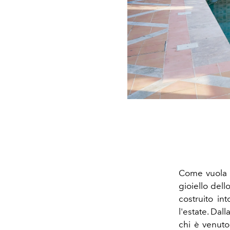
Come vuola l
gioiello dell
costruito in
l'estate. Dal
chi è venuto