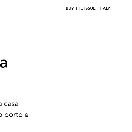
BUY THE ISSUE
ITALY
 a
a casa
io porto e