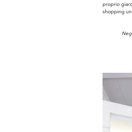
proprio giar
shopping uni
Nego