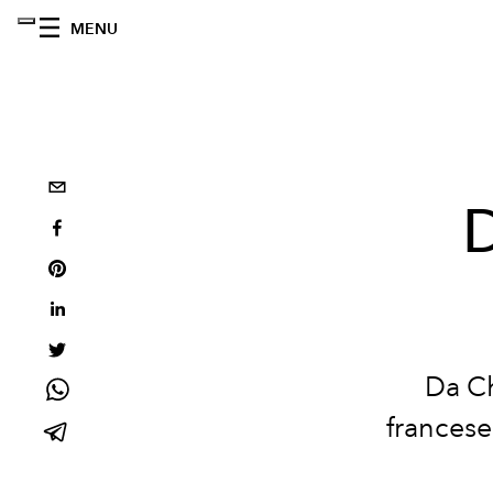
MENU
D
Da Ch
francese 