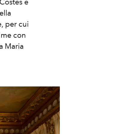
l Costes e
ella
, per cui
gime con
a Maria