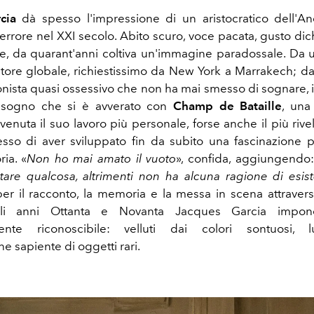
cia
dà spesso l'impressione di un aristocratico dell'A
errore nel XXI secolo. Abito scuro, voce pacata, gusto dic
tive, da quarant'anni coltiva un'immagine paradossale. Da u
tore globale, richiestissimo da New York a Marrakech; dall
onista quasi ossessivo che non ha mai smesso di sognare, i
n sogno che si è avverato con
Champ de Bataille
, una
enuta il suo lavoro più personale, forse anche il più rivel
sso di aver sviluppato fin da subito una fascinazione pe
ria. «
Non ho mai amato il vuoto
», confida, aggiungendo:
are qualcosa, altrimenti non ha alcuna ragione di esis
er il racconto, la memoria e la messa in scena attraversa
gli anni Ottanta e Novanta Jacques Garcia impon
nte riconoscibile: velluti dai colori sontuosi, l
e sapiente di oggetti rari.