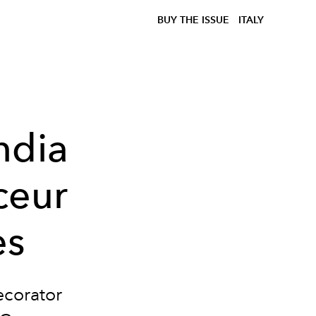
BUY THE ISSUE
ITALY
ndia
ceur
es
decorator