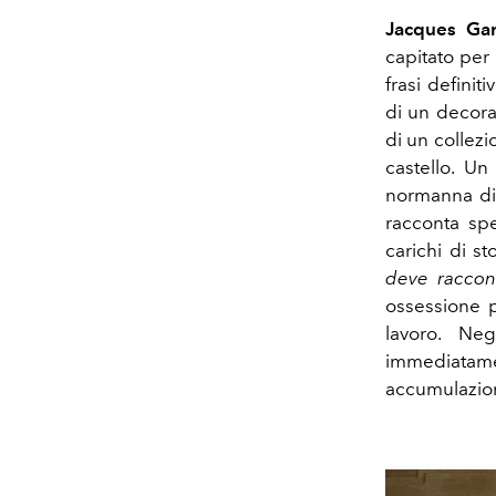
Jacques Gar
capitato per 
frasi defini
di un decora
di un collezi
castello. U
normanna div
racconta spe
carichi di sto
deve raccont
ossessione p
lavoro. Ne
immediatame
accumulazion