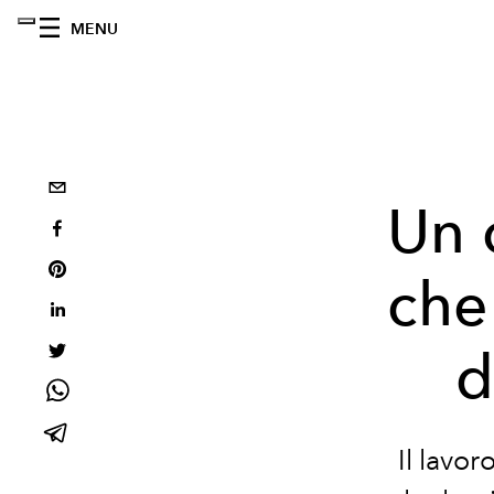
MENU
Un 
che
d
Il lavor