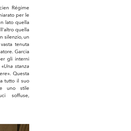
ncien Régime
hiarato per le
n lato quella
'altro quella
n silenzio, un
 vasta tenuta
atore. Garcia
r gli interni
 «
Una stanza
tere
». Questa
 tutto il suo
e uno stile
uci soffuse,