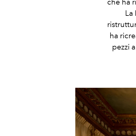
che ha ri
La 
ristrutt
ha ricr
pezzi 