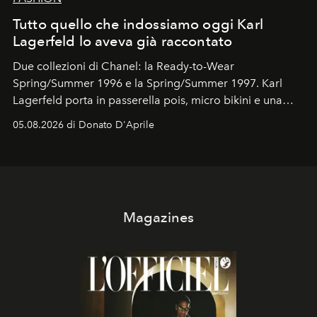
Tutto quello che indossiamo oggi Karl
Lagerfeld lo aveva già raccontato
Due collezioni di Chanel: la Ready-to-Wear
Spring/Summer 1996 e la Spring/Summer 1997. Karl
Lagerfeld porta in passerella pois, micro bikini e una
logomania pensata per la spiaggia
, con Cindy, Linda,
05.08.2026 di Donato D'Aprile
Kate, Claudia e Carla una dietro l'altra. Trent'anni dopo,
in un'industria che vive di archivi, quel guardaroba resta
uno dei documenti più contemporanei che abbiamo.
Magazines