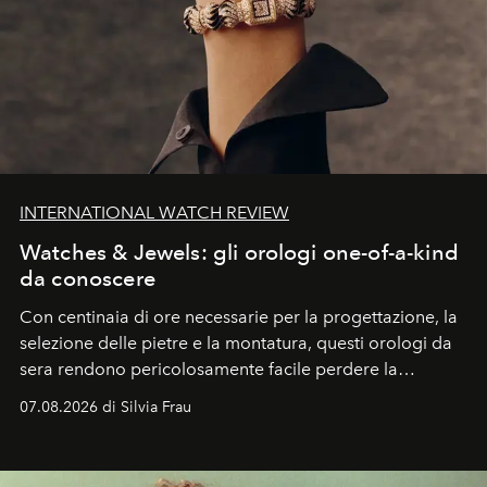
INTERNATIONAL WATCH REVIEW
Watches & Jewels: gli orologi one-of-a-kind
da conoscere
Con centinaia di ore necessarie per la progettazione, la
selezione delle pietre e la montatura, questi orologi da
sera rendono pericolosamente facile perdere la
cognizione del tempo. Ma con quadranti così
07.08.2026 di Silvia Frau
abbaglianti, chi è che guarda davvero l'ora?