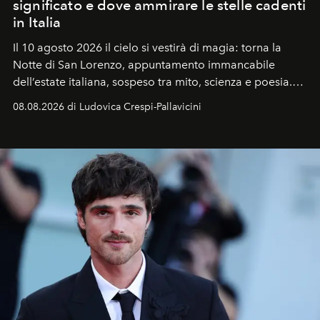
significato e dove ammirare le stelle cadenti
in Italia
Il 10 agosto 2026 il cielo si vestirà di magia: torna la
Notte di San Lorenzo
, appuntamento immancabile
dell’estate italiana, sospeso tra mito, scienza e poesia.
Sarà il momento in cui gli occhi si alzano verso la volta
08.08.2026 di Ludovica Crespi-Pallavicini
celeste per seguire il passaggio delle
Perseidi
, quelle
che chiamiamo comunemente
stelle cadenti
, e affidare
all’universo i desideri più segreti