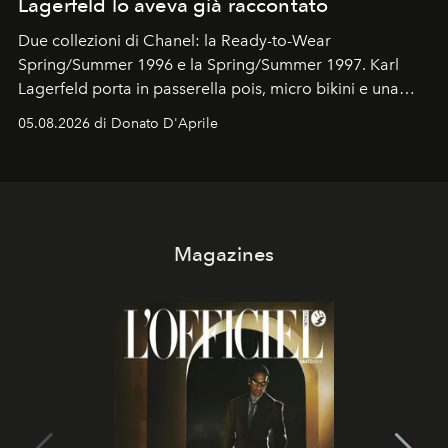
Lagerfeld lo aveva già raccontato
Due collezioni di Chanel: la Ready-to-Wear
Spring/Summer 1996 e la Spring/Summer 1997. Karl
Lagerfeld porta in passerella pois, micro bikini e una
logomania pensata per la spiaggia
, con Cindy, Linda,
05.08.2026 di Donato D'Aprile
Kate, Claudia e Carla una dietro l'altra. Trent'anni dopo,
in un'industria che vive di archivi, quel guardaroba resta
uno dei documenti più contemporanei che abbiamo.
Magazines