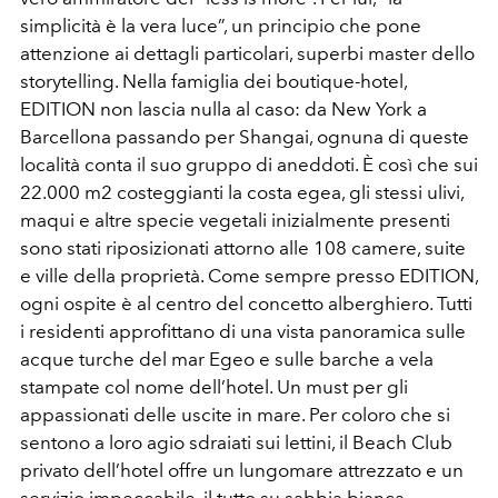
simplicità è la vera luce”, un principio che pone
attenzione ai dettagli particolari, superbi master dello
storytelling. Nella famiglia dei boutique-hotel,
EDITION non lascia nulla al caso: da New York a
Barcellona passando per Shangai, ognuna di queste
località conta il suo gruppo di aneddoti. È così che sui
22.000 m2 costeggianti la costa egea, gli stessi ulivi,
maqui e altre specie vegetali inizialmente presenti
sono stati riposizionati attorno alle 108 camere, suite
e ville della proprietà. Come sempre presso EDITION,
ogni ospite è al centro del concetto alberghiero. Tutti
i residenti approfittano di una vista panoramica sulle
acque turche del mar Egeo e sulle barche a vela
stampate col nome dell’hotel. Un must per gli
appassionati delle uscite in mare. Per coloro che si
sentono a loro agio sdraiati sui lettini, il Beach Club
privato dell’hotel offre un lungomare attrezzato e un
servizio impeccabile, il tutto su sabbia bianca