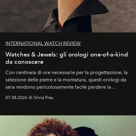
INTERNATIONAL WATCH REVIEW
Watches & Jewels: gli orologi one-of-a-kind
da conoscere
Con centinaia di ore necessarie per la progettazione, la
selezione delle pietre e la montatura, questi orologi da
sera rendono pericolosamente facile perdere la
cognizione del tempo. Ma con quadranti così
07.08.2026 di Silvia Frau
abbaglianti, chi è che guarda davvero l'ora?