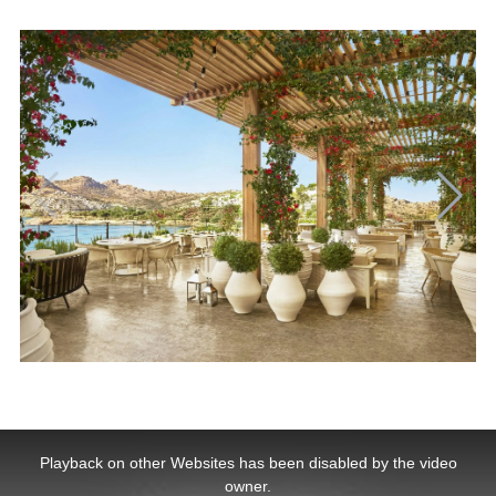
This
is
a
Playback on other Websites has been disabled by the video
modal
window.
owner.