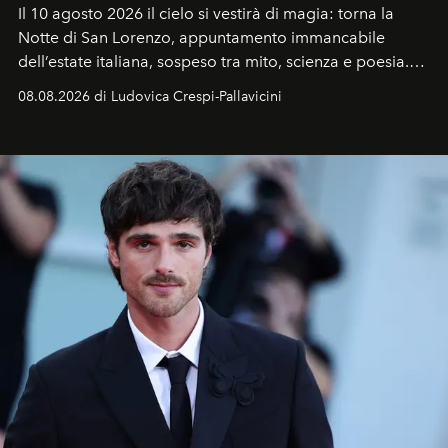
Il 10 agosto 2026 il cielo si vestirà di magia: torna la
Notte di San Lorenzo
, appuntamento immancabile
dell’estate italiana, sospeso tra mito, scienza e poesia.
Sarà il momento in cui gli occhi si alzano verso la volta
08.08.2026 di Ludovica Crespi-Pallavicini
celeste per seguire il passaggio delle
Perseidi
, quelle
che chiamiamo comunemente
stelle cadenti
, e affidare
all’universo i desideri più segreti