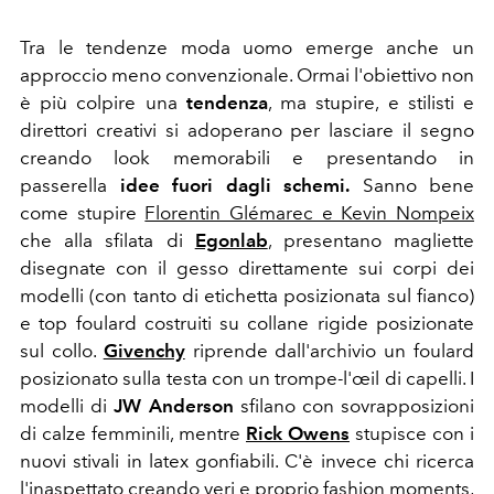
Tra le tendenze moda uomo emerge anche un
approccio meno convenzionale. Ormai l'obiettivo non
è più colpire una
tendenza
, ma stupire, e stilisti e
direttori creativi si adoperano per lasciare il segno
creando look memorabili e presentando in
passerella
idee fuori dagli schemi.
Sanno bene
come stupire
Florentin Glémarec e Kevin Nompeix
che alla sfilata di
Egonlab
,
presentano magliette
disegnate con il gesso direttamente sui corpi dei
modelli (con tanto di etichetta posizionata sul fianco)
e top foulard costruiti su collane rigide posizionate
sul collo.
Givenchy
riprende dall'archivio un foulard
posizionato sulla testa con un
trompe-l'œil di capelli. I
modelli di
JW Anderson
sfilano con sovrapposizioni
di calze femminili, mentre
Rick Owens
stupisce con i
nuovi stivali in latex gonfiabili. C'è invece chi ricerca
l'inaspettato creando veri e proprio fashion moments,