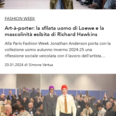
FASHION WEEK
Art-à-porter: la sfilata uomo di Loewe e la
mascolinità esibita di Richard Hawkins
Alla Paris Fashion Week Jonathan Anderson porta con la
collezione uomo autunno inverno 2024-25 una
riflessione sociale veicolata con il lavoro dell'artista
contemporaneo Richard Hawkins.
Tra gli special guest in
20.01.2024 di Simone Vertua
first row alla sfilata di Loewe anche Manu Rios, Josh
O’Connor, Matt Bomer, Jonathan Bailey, Jamie Dornan,
Mike Faist, Ghali e Aron Piper.