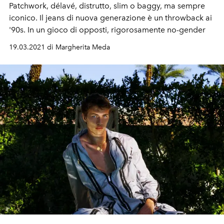
Patchwork, délavé, distrutto, slim o baggy, ma sempre
iconico. Il jeans di nuova generazione è un throwback ai
'90s. In un gioco di opposti, rigorosamente no-gender
19.03.2021 di Margherita Meda