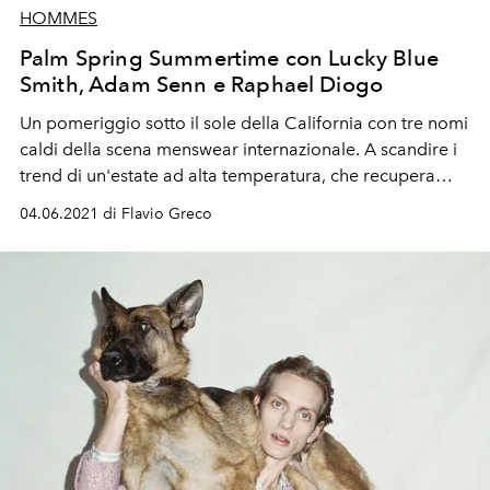
HOMMES
Palm Spring Summertime con Lucky Blue
Smith, Adam Senn e Raphael Diogo
Un pomeriggio sotto il sole della California con tre nomi
caldi della scena menswear internazionale. A scandire i
trend di un'estate ad alta temperatura, che recupera
fantasie all over e dettagli mutuati del workwear, pizzo
04.06.2021 di Flavio Greco
feminine e il bianco ottico. Con tre modelli dal talento
poliedrico: il musicista e web star
Lucky Blue Smith
,
l’attore e imprenditore
Adam Senn
e la raising star, di
moda e sport,
Raphael Diogo
. In una conversazione
visiva che esplora i confini sempre più ampi di un
guardaroba homme in continua metamorfosi.