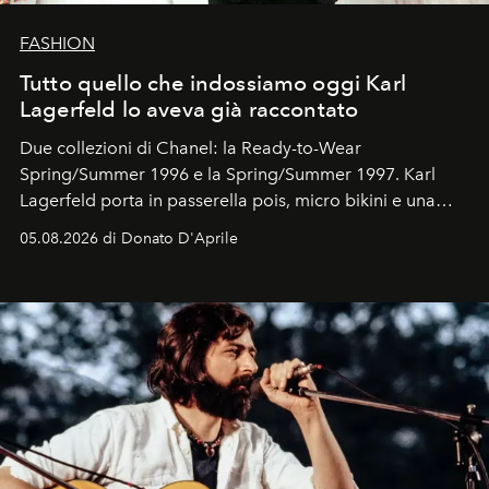
FASHION
Tutto quello che indossiamo oggi Karl
Lagerfeld lo aveva già raccontato
Due collezioni di Chanel: la Ready-to-Wear
Spring/Summer 1996 e la Spring/Summer 1997. Karl
Lagerfeld porta in passerella pois, micro bikini e una
logomania pensata per la spiaggia
, con Cindy, Linda,
05.08.2026 di Donato D'Aprile
Kate, Claudia e Carla una dietro l'altra. Trent'anni dopo,
in un'industria che vive di archivi, quel guardaroba resta
uno dei documenti più contemporanei che abbiamo.