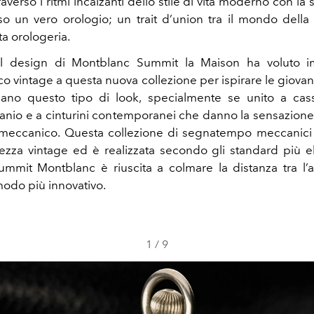
averso i ritmi incalzanti dello stile di vita moderno con la
so un vero orologio; un trait d’union tra il mondo della
ta orologeria.
il design di Montblanc Summit la Maison ha voluto 
co vintage a questa nuova collezione per ispirare le giova
ano questo tipo di look, specialmente se unito a cass
itanio e a cinturini contemporanei che danno la sensazione
 meccanico. Questa collezione di segnatempo meccanici
atezza vintage ed è realizzata secondo gli standard più el
ummit Montblanc è riuscita a colmare la distanza tra l’a
modo più innovativo.
1
/
9