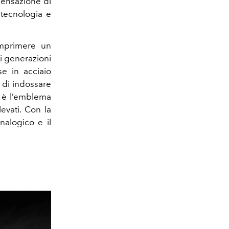
 sensazione di
 tecnologia e
imprimere un
ni generazioni
e in acciaio
 di indossare
 è l’emblema
evati. Con la
nalogico e il