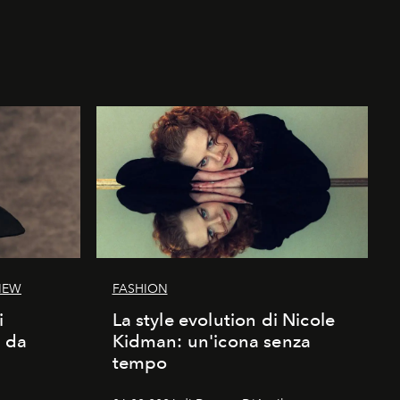
IEW
FASHION
i
La style evolution di Nicole
d da
Kidman: un'icona senza
tempo