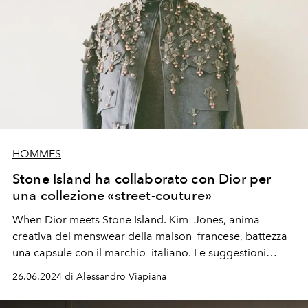
HOMMES
Stone Island ha collaborato con Dior per
una collezione «street-couture»
When Dior meets Stone Island. Kim Jones, anima
creativa del menswear della maison francese, battezza
una capsule con il marchio italiano. Le suggestioni
couture mutuate dagli archivi di Monsieur Christian Dior
26.06.2024 di Alessandro Viapiana
si sposano con materie hi-performance inventate negli
anni ’80 da Massimo Osti.