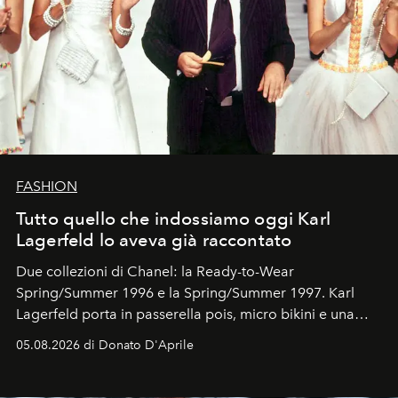
FASHION
Tutto quello che indossiamo oggi Karl
Lagerfeld lo aveva già raccontato
Due collezioni di Chanel: la Ready-to-Wear
Spring/Summer 1996 e la Spring/Summer 1997. Karl
Lagerfeld porta in passerella pois, micro bikini e una
logomania pensata per la spiaggia
, con Cindy, Linda,
05.08.2026 di Donato D'Aprile
Kate, Claudia e Carla una dietro l'altra. Trent'anni dopo,
in un'industria che vive di archivi, quel guardaroba resta