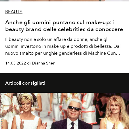
BEAUTY
Anche gli uomini puntano sul make-up: i
beauty brand delle celebrities da conoscere
Il beauty non è solo un affare da donne, anche gli
uomini investono in make-up e prodotti di bellezza. Dal
nuovo smalto per unghie genderless di Machine Gun
Kelly al marchio Clean Life di Harry Styles, tutte le
14.03.2022 di Dianna Shen
celebrities che hanno lanciato o stanno lanciando nuove
linee.
Articoli consigliati