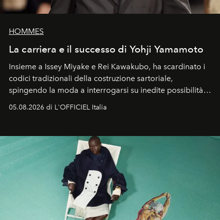
HOMMES
La carriera e il successo di Yohji Yamamoto
Insieme a Issey Miyake e Rei Kawakubo, ha scardinato i
codici tradizionali della costruzione sartoriale,
spingendo la moda a interrogarsi su inedite possibilità
formali e a ridefinire il concetto stesso di silhouette.
05.08.2026 di L'OFFICIEL Italia
Quella di Yohji Yamamoto è storia di un visionario che
ha riscritto i canoni estetici del XX secolo, lasciando
un’impronta indelebile nella storia della moda.