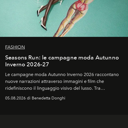
FASHION
Seasons Run: le campagne moda Autunno
Inverno 2026-27
Le campagne moda Autunno Inverno 2026 raccontano
nuove narrazioni attraverso immagini e film che
ridefiniscono il linguaggio visivo del lusso. Tra
protagonisti del cinema, volti della cultura
05.08.2026 di Benedetta Donghi
contemporanea e storytelling d'autore, le maison
trasformano ogni campagna in uno storytelling capace
di esprimere identità, visione e desiderio.