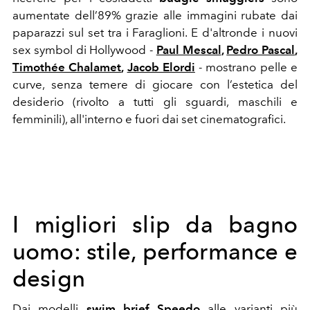
aumentate dell’89% grazie alle immagini rubate dai
paparazzi sul set tra i Faraglioni. E d'altronde i nuovi
sex symbol di Hollywood -
Paul Mescal
,
Pedro Pascal
,
Timothée Chalamet
,
Jacob Elordi
- mostrano pelle e
curve, senza temere di giocare con l’estetica del
desiderio (rivolto a tutti gli sguardi, maschili e
femminili), all'interno e fuori dai set cinematografici.
I migliori slip da bagno
uomo: stile, performance e
design
Dai modelli
swim brief Speedo
alle varianti più