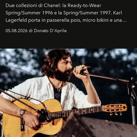
Due collezioni di Chanel: la Ready-to-Wear
Spring/Summer 1996 e la Spring/Summer 1997. Karl
Lagerfeld porta in passerella pois, micro bikini e una
logomania pensata per la spiaggia
, con Cindy, Linda,
05.08.2026 di Donato D'Aprile
Kate, Claudia e Carla una dietro l'altra. Trent'anni dopo,
in un'industria che vive di archivi, quel guardaroba resta
uno dei documenti più contemporanei che abbiamo.