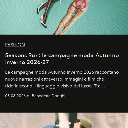
FASHION
Seasons Run: le campagne moda Autunno
Inverno 2026-27
Le campagne moda Autunno Inverno 2026 raccontano
nuove narrazioni attraverso immagini e film che
ridefiniscono il linguaggio visivo del lusso. Tra
protagonisti del cinema, volti della cultura
05.08.2026 di Benedetta Donghi
contemporanea e storytelling d'autore, le maison
trasformano ogni campagna in uno storytelling capace
di esprimere identità, visione e desiderio.