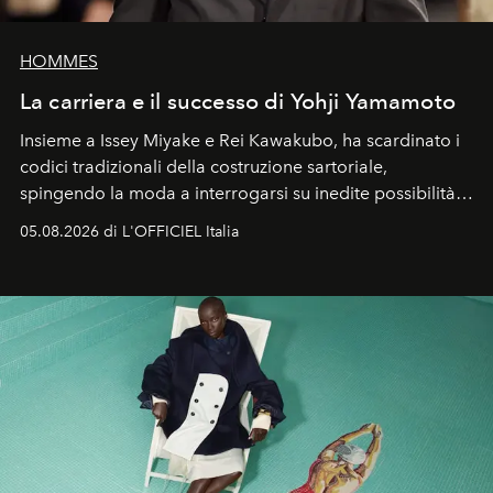
HOMMES
La carriera e il successo di Yohji Yamamoto
Insieme a Issey Miyake e Rei Kawakubo, ha scardinato i
codici tradizionali della costruzione sartoriale,
spingendo la moda a interrogarsi su inedite possibilità
formali e a ridefinire il concetto stesso di silhouette.
05.08.2026 di L'OFFICIEL Italia
Quella di Yohji Yamamoto è storia di un visionario che
ha riscritto i canoni estetici del XX secolo, lasciando
un’impronta indelebile nella storia della moda.