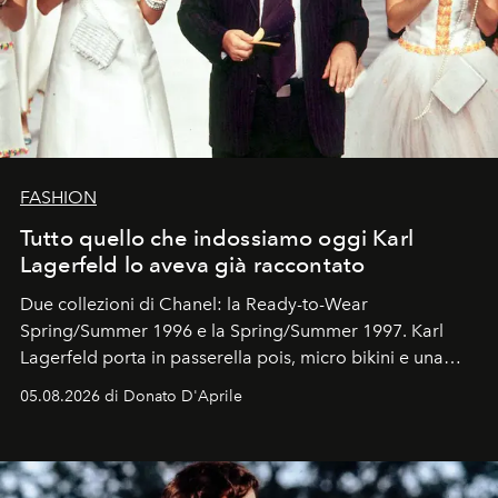
FASHION
Tutto quello che indossiamo oggi Karl
Lagerfeld lo aveva già raccontato
Due collezioni di Chanel: la Ready-to-Wear
Spring/Summer 1996 e la Spring/Summer 1997. Karl
Lagerfeld porta in passerella pois, micro bikini e una
logomania pensata per la spiaggia
, con Cindy, Linda,
05.08.2026 di Donato D'Aprile
Kate, Claudia e Carla una dietro l'altra. Trent'anni dopo,
in un'industria che vive di archivi, quel guardaroba resta
uno dei documenti più contemporanei che abbiamo.