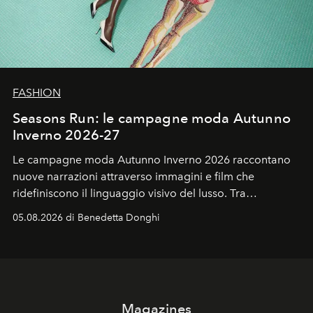
FASHION
Seasons Run: le campagne moda Autunno
Inverno 2026-27
Le campagne moda Autunno Inverno 2026 raccontano
nuove narrazioni attraverso immagini e film che
ridefiniscono il linguaggio visivo del lusso. Tra
protagonisti del cinema, volti della cultura
05.08.2026 di Benedetta Donghi
contemporanea e storytelling d'autore, le maison
trasformano ogni campagna in uno storytelling capace
di esprimere identità, visione e desiderio.
Magazines