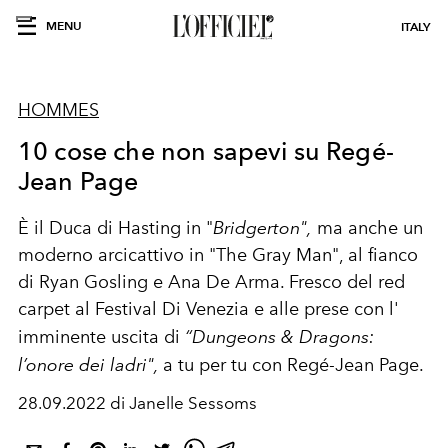
MENU
ITALY
HOMMES
10 cose che non sapevi su Regé-
Jean Page
È
il
Duca di Hasting in "
Bridgerton",
ma anche un
moderno arcicattivo in "The Gray Man", al fianco
di Ryan Gosling e Ana De Arma. Fresco del red
carpet al Festival Di Venezia e alle prese con
l'
imminente uscita di
“Dungeons & Dragons:
l’onore dei ladri",
a tu per tu con Regé-Jean Page.
28.09.2022 di Janelle Sessoms