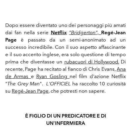
Dopo essere diventato uno dei personaggi più amati
dai fan nella serie
Netflix
"Bridgerton",
Regé-Jean
Page
è passato da un semi-anonimato ad un
successo incredibile. Con il suo aspetto affascinante
e il suo accento inglese, era solo questione di tempo
prima che diventasse un
rubacuori di Hollywood.
Di
recente, Page ha recitato al fianco di Chris Evans,
Ana
de Armas
e
Ryan Gosling
nel film d'azione Netflix
"
The Grey Man
"
.
L'OFFICIEL
ha raccolto 10 curiosità
su
Regé-Jean Page
, che potresti non sapere.
È FIGLIO DI UN PREDICATORE E DI
UN'INFERMIERA