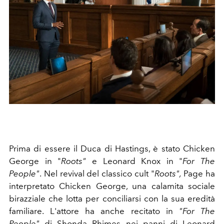
Prima di essere il Duca di Hastings, è stato Chicken
George in
"
Roots"
e Leonard Knox in
"
For The
People"
.
Nel revival del classico cult
"
Roots",
Page ha
interpretato Chicken George, una calamita sociale
birazziale che lotta per conciliarsi con la sua eredità
familiare.
L'attore ha anche recitato in
"For The
People"
di
Shonda Rhimes nei
panni di Leonard