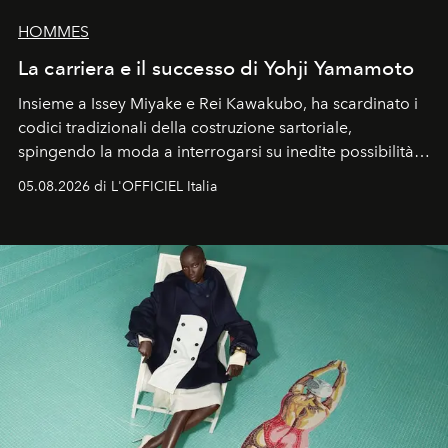
HOMMES
La carriera e il successo di Yohji Yamamoto
Insieme a Issey Miyake e Rei Kawakubo, ha scardinato i
codici tradizionali della costruzione sartoriale,
spingendo la moda a interrogarsi su inedite possibilità
formali e a ridefinire il concetto stesso di silhouette.
05.08.2026 di L'OFFICIEL Italia
Quella di Yohji Yamamoto è storia di un visionario che
ha riscritto i canoni estetici del XX secolo, lasciando
un’impronta indelebile nella storia della moda.