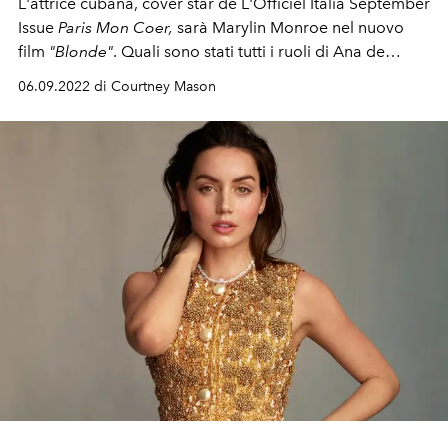
L'attrice cubana, cover star de L'Officiel Italia September
Issue
Paris Mon Coer,
sarà Marylin Monroe nel nuovo
film
"Blonde"
. Quali sono stati tutti i ruoli di Ana de
Armas che l'hanno portata al personaggio più
06.09.2022 di Courtney Mason
challeging che dovrà interpretare?