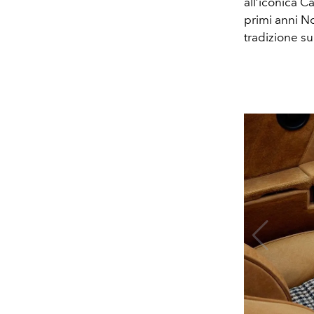
all’iconica C
primi anni No
tradizione su