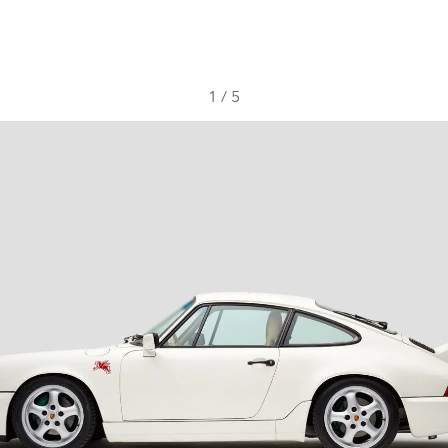
1
/
5