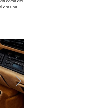
 da corsa dei
ri era una
.