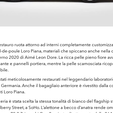
 restauro ruota attorno ad interni completamente customizza
d-de-poule Loro Piana, materiali che spiccano anche nella 
rno 2020 di Aimé Leon Dore. La ricca pelle pieno fiore av
lante e pannelli portiera, mentre la pelle scamosciata ricopre 
bile.
 stati meticolosamente restaurati nel leggendario laborator
 Germania. Anche il bagagliaio anteriore è rivestito dalla 
i Loro Piana.
zeria è stata scelta la stessa tonalità di bianco del flagship
ulberry Street, a SoHo. L’alettone a becco d’anatra rende o