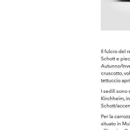
Il fulcro del
Schott e pie
Autunno/Inve
cruscotto, vo
tettuccio apri
I sedili sono
Kirchheim, in
Schott/accent
Per la carroz
situato in M