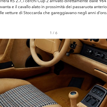
arrera RS 2.7, i cerchi Cup 2 arrivato direttamente dalle 964
vanta e il cavallo alato in prossimità dei passaruota anterio
lle vetture di Stoccarda che gareggiavano negli anni d’oro
1
/
6