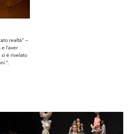
ato realtà” —
e l’aver
si è rivelato
i ”.