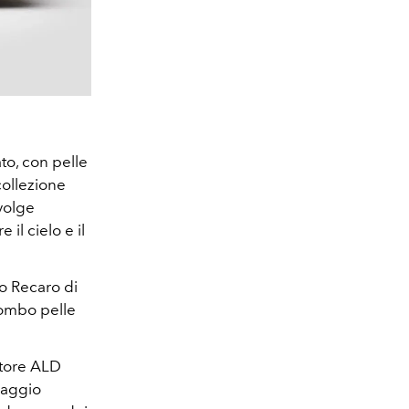
to, con pelle
collezione
volge
il cielo e il
io Recaro di
combo pelle
 store ALD
maggio