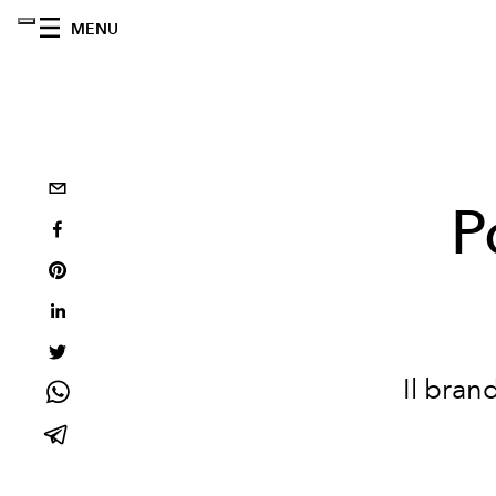
MENU
P
Il bran