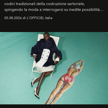
codici tradizionali della costruzione sartoriale,
spingendo la moda a interrogarsi su inedite possibilità
formali e a ridefinire il concetto stesso di silhouette.
05.08.2026 di L'OFFICIEL Italia
Quella di Yohji Yamamoto è storia di un visionario che
ha riscritto i canoni estetici del XX secolo, lasciando
un’impronta indelebile nella storia della moda.