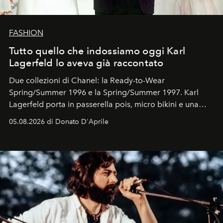
FASHION
Tutto quello che indossiamo oggi Karl
Lagerfeld lo aveva già raccontato
Due collezioni di Chanel: la Ready-to-Wear
Spring/Summer 1996 e la Spring/Summer 1997. Karl
Lagerfeld porta in passerella pois, micro bikini e una
logomania pensata per la spiaggia
, con Cindy, Linda,
05.08.2026 di Donato D'Aprile
Kate, Claudia e Carla una dietro l'altra. Trent'anni dopo,
in un'industria che vive di archivi, quel guardaroba resta
uno dei documenti più contemporanei che abbiamo.