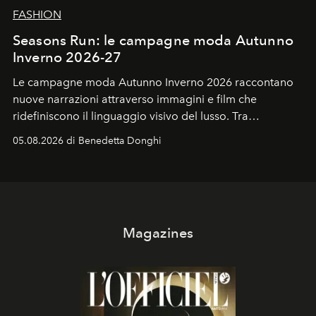
FASHION
Seasons Run: le campagne moda Autunno
Inverno 2026-27
Le campagne moda Autunno Inverno 2026 raccontano
nuove narrazioni attraverso immagini e film che
ridefiniscono il linguaggio visivo del lusso. Tra
protagonisti del cinema, volti della cultura
05.08.2026 di Benedetta Donghi
contemporanea e storytelling d'autore, le maison
trasformano ogni campagna in uno storytelling capace
di esprimere identità, visione e desiderio.
Magazines