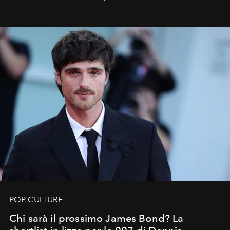
celeste per seguire il passaggio delle
Perseidi
, quelle
che chiamiamo comunemente
stelle cadenti
, e affidare
all’universo i desideri più segreti
POP CULTURE
Chi sarà il prossimo James Bond? La