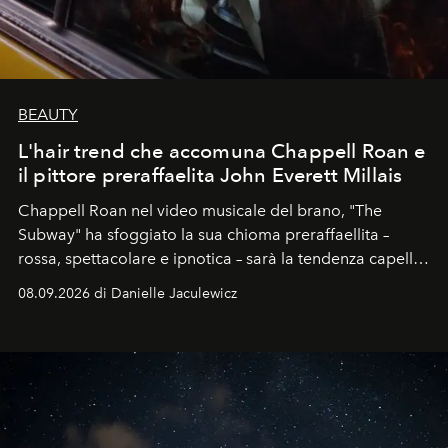
BEAUTY
L'hair trend che accomuna Chappell Roan e
il pittore preraffaelita John Everett Millais
Chappell Roan nel video musicale del brano, "The
Subway" ha sfoggiato la sua chioma preraffaellita –
rossa, spettacolare e ipnotica – sarà la tendenza capelli
dell'autunno?
08.09.2026 di Danielle Jaculewicz