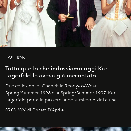
FASHION
Tutto quello che indossiamo oggi Karl
Lagerfeld lo aveva già raccontato
Due collezioni di Chanel: la Ready-to-Wear
Spring/Summer 1996 e la Spring/Summer 1997. Karl
Lagerfeld porta in passerella pois, micro bikini e una
logomania pensata per la spiaggia
, con Cindy, Linda,
05.08.2026 di Donato D'Aprile
Kate, Claudia e Carla una dietro l'altra. Trent'anni dopo,
in un'industria che vive di archivi, quel guardaroba resta
uno dei documenti più contemporanei che abbiamo.