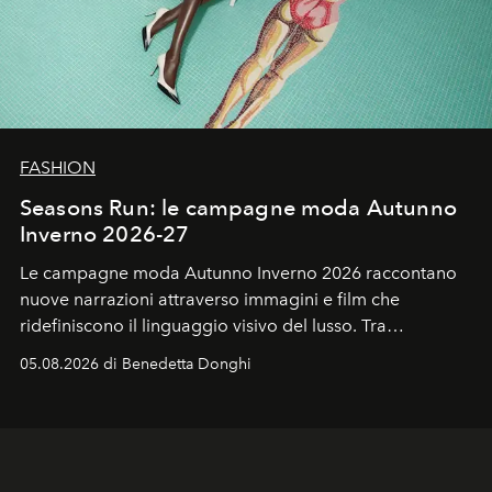
FASHION
Seasons Run: le campagne moda Autunno
Inverno 2026-27
Le campagne moda Autunno Inverno 2026 raccontano
nuove narrazioni attraverso immagini e film che
ridefiniscono il linguaggio visivo del lusso. Tra
protagonisti del cinema, volti della cultura
05.08.2026 di Benedetta Donghi
contemporanea e storytelling d'autore, le maison
trasformano ogni campagna in uno storytelling capace
di esprimere identità, visione e desiderio.