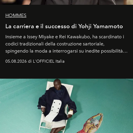
HOMMES
La carriera e il successo di Yohji Yamamoto
Insieme a Issey Miyake e Rei Kawakubo, ha scardinato i
codici tradizionali della costruzione sartoriale,
spingendo la moda a interrogarsi su inedite possibilità
formali e a ridefinire il concetto stesso di silhouette.
05.08.2026 di L'OFFICIEL Italia
Quella di Yohji Yamamoto è storia di un visionario che
ha riscritto i canoni estetici del XX secolo, lasciando
un’impronta indelebile nella storia della moda.