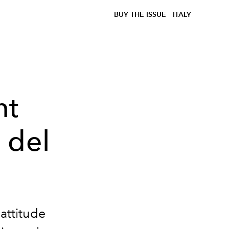
BUY THE ISSUE
ITALY
nt
 del
e attitude