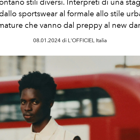
contano
stili
diversi
.
Interpreti di
una sta
 dallo
sportswear
al formale allo stile
urb
mature
che vanno dal
preppy
al new
da
08.01.2024 di L'OFFICIEL Italia