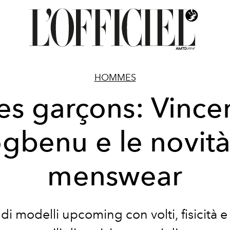
HOMMES
es garçons: Vince
gbenu e le novità
menswear
 di modelli upcoming con volti,
fisicità 