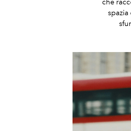
che
rac
spazia
sfu