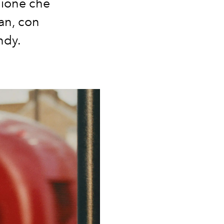
gione che
an,
con
ndy
.