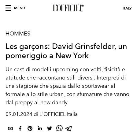
MENU
ITALY
HOMMES
Les garçons: David Grinsfelder, un
pomeriggio a New York
Un cast di modelli upcoming con volti,
fisicità e
attitude che
raccontano
stili
diversi
.
Interpreti di
una stagione che spazia dallo
sportswear
al
formale allo stile
urban,
con
sfumature
che vanno
dal
preppy
al new
dandy
.
09.01.2024 di L'OFFICIEL Italia