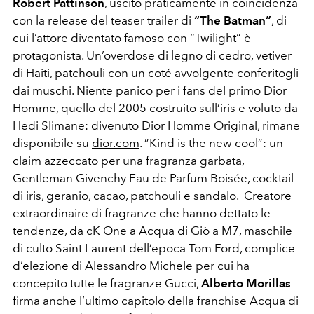
Robert Pattinson
, uscito praticamente in coincidenza
con la release del teaser trailer di
“The Batman”
, di
cui l’attore diventato famoso con “Twilight” è
protagonista. Un’overdose di legno di cedro, vetiver
di Haiti, patchouli con un coté avvolgente conferitogli
dai muschi. Niente panico per i fans del primo Dior
Homme, quello del 2005 costruito sull’iris e voluto da
Hedi Slimane: divenuto Dior Homme Original, rimane
disponibile su
dior.com
. ”Kind is the new cool”: un
claim azzeccato per una fragranza garbata,
Gentleman Givenchy Eau de Parfum Boisée, cocktail
di iris, geranio, cacao, patchouli e sandalo. Creatore
extraordinaire di fragranze che hanno dettato le
tendenze, da cK One a Acqua di Giò a M7, maschile
di culto Saint Laurent dell’epoca Tom Ford, complice
d’elezione di Alessandro Michele per cui ha
concepito tutte le fragranze Gucci,
Alberto Morillas
firma anche l’ultimo capitolo della franchise Acqua di