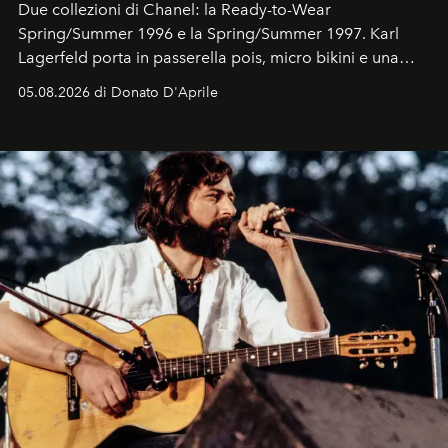
Due collezioni di Chanel: la Ready-to-Wear
Spring/Summer 1996 e la Spring/Summer 1997. Karl
Lagerfeld porta in passerella pois, micro bikini e una
logomania pensata per la spiaggia
, con Cindy, Linda,
05.08.2026 di Donato D'Aprile
Kate, Claudia e Carla una dietro l'altra. Trent'anni dopo,
in un'industria che vive di archivi, quel guardaroba resta
uno dei documenti più contemporanei che abbiamo.