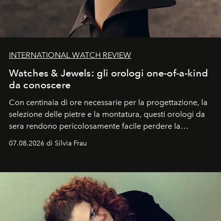
INTERNATIONAL WATCH REVIEW
Watches & Jewels: gli orologi one-of-a-kind
da conoscere
Con centinaia di ore necessarie per la progettazione, la
selezione delle pietre e la montatura, questi orologi da
sera rendono pericolosamente facile perdere la
cognizione del tempo. Ma con quadranti così
07.08.2026 di Silvia Frau
abbaglianti, chi è che guarda davvero l'ora?