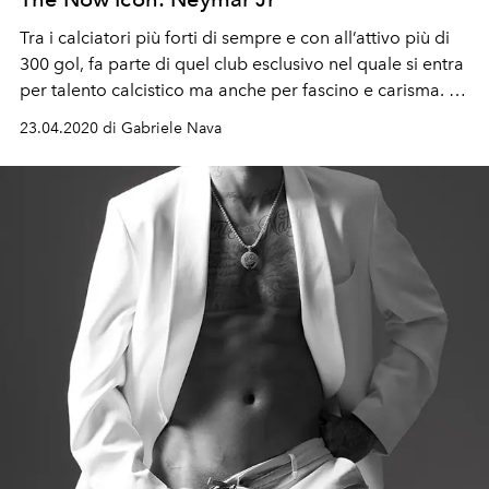
Tra i calciatori più forti di sempre e con all’attivo più di
300 gol, fa parte di quel club esclusivo nel quale si entra
per talento calcistico ma anche per fascino e carisma. «Il
mio ‘role model’ è David Beckham», primogenito di una
23.04.2020 di Gabriele Nava
generazione di star soccers