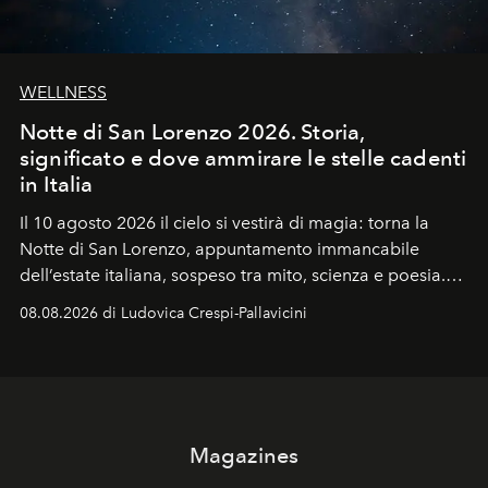
WELLNESS
Notte di San Lorenzo 2026. Storia,
significato e dove ammirare le stelle cadenti
in Italia
Il 10 agosto 2026 il cielo si vestirà di magia: torna la
Notte di San Lorenzo
, appuntamento immancabile
dell’estate italiana, sospeso tra mito, scienza e poesia.
Sarà il momento in cui gli occhi si alzano verso la volta
08.08.2026 di Ludovica Crespi-Pallavicini
celeste per seguire il passaggio delle
Perseidi
, quelle
che chiamiamo comunemente
stelle cadenti
, e affidare
all’universo i desideri più segreti
Magazines