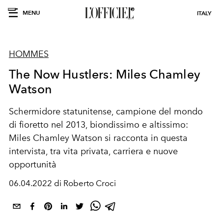
MENU
ITALY
HOMMES
The Now Hustlers: Miles Chamley
Watson
Schermidore statunitense, campione del mondo
di fioretto nel 2013, biondissimo e altissimo:
Mi
les
Cha
ml
ey
Wa
t
so
n si racconta in questa
intervista, tra vita privata, carriera e nuove
opportunità
06.04.2022 di Roberto Croci