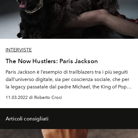
INTERVISTE
The Now Hustlers: Paris Jackson
Paris Jackson è l’esempio di trailblazers tra i più seguiti
dall’universo digitale, sia per coscienza sociale, che per
la legacy passatale dal padre Michael, the King of Pop,
che l’hanno catapultata di fatto in un mondo di
11.03.2022 di Roberto Croci
privilegio alla tenera età di 13 anni.
Articoli consigliati