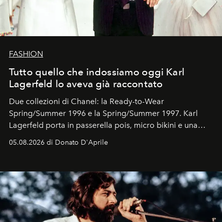
FASHION
Tutto quello che indossiamo oggi Karl
Lagerfeld lo aveva già raccontato
Due collezioni di Chanel: la Ready-to-Wear
Spring/Summer 1996 e la Spring/Summer 1997. Karl
Lagerfeld porta in passerella pois, micro bikini e una
logomania pensata per la spiaggia
, con Cindy, Linda,
05.08.2026 di Donato D'Aprile
Kate, Claudia e Carla una dietro l'altra. Trent'anni dopo,
in un'industria che vive di archivi, quel guardaroba resta
uno dei documenti più contemporanei che abbiamo.