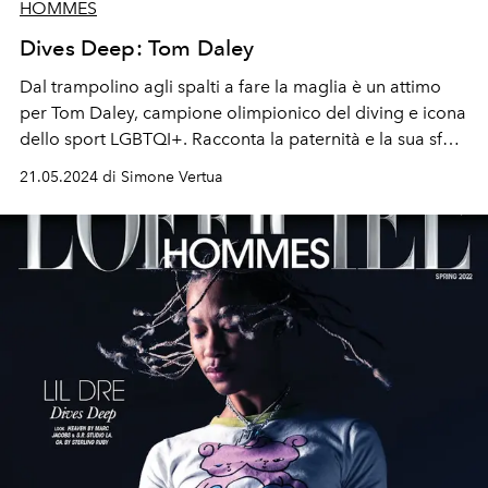
HOMMES
Dives Deep: Tom Daley
Dal trampolino agli spalti a fare la maglia è un attimo
per Tom Daley, campione olimpionico del diving e icona
dello sport LGBTQI+. Racconta la paternità e la sua sfera
privata, come si sta evolvendo la mascolinità e sogna di
21.05.2024 di Simone Vertua
presentare la collezione del suo marchio Made With
Love alla London Fashion Week.