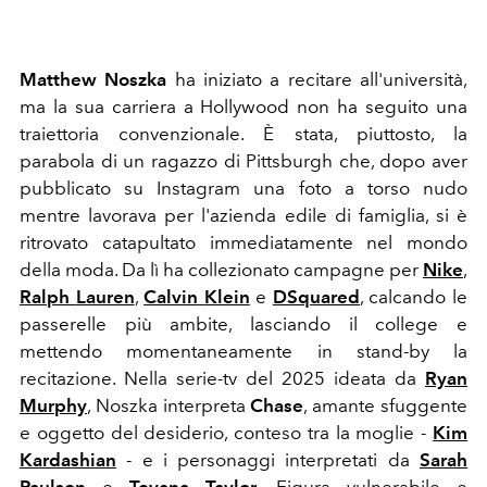
Matthew Noszka
ha iniziato a recitare all'università,
ma la sua carriera a Hollywood non ha seguito una
traiettoria convenzionale. È stata, piuttosto, la
parabola di un ragazzo di Pittsburgh che, dopo aver
pubblicato su Instagram una foto a torso nudo
mentre lavorava per l'azienda edile di famiglia, si è
ritrovato catapultato immediatamente nel mondo
della moda. Da lì ha collezionato campagne per
Nike
,
Ralph
Lauren
,
Calvin
Klein
e
DSquared
, calcando le
passerelle più ambite, lasciando il college e
mettendo momentaneamente in stand-by la
recitazione. Nella serie-tv del 2025 ideata da
Ryan
Murphy
, Noszka interpreta
Chase
, amante sfuggente
e oggetto del desiderio, conteso tra la moglie -
Kim
Kardashian
- e i personaggi interpretati da
Sarah
Paulson
e
Teyana Taylor
. Figura vulnerabile e