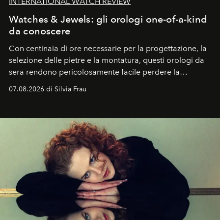
INTERNATIONAL WATCH REVIEW
Watches & Jewels: gli orologi one-of-a-kind
da conoscere
Con centinaia di ore necessarie per la progettazione, la
selezione delle pietre e la montatura, questi orologi da
sera rendono pericolosamente facile perdere la
cognizione del tempo. Ma con quadranti così
07.08.2026 di Silvia Frau
abbaglianti, chi è che guarda davvero l'ora?